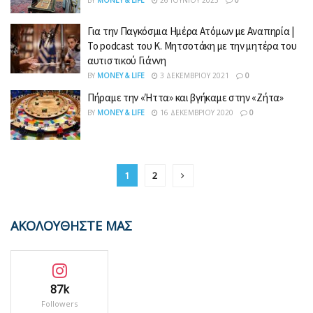
BY
MONEY & LIFE
26 ΙΟΥΝΊΟΥ 2023
0
Για την Παγκόσμια Ημέρα Ατόμων με Αναπηρία |
Το podcast του Κ. Μητσοτάκη με την μητέρα του
αυτιστικού Γιάννη
BY
MONEY & LIFE
3 ΔΕΚΕΜΒΡΊΟΥ 2021
0
Πήραμε την «Ήττα» και βγήκαμε στην «Ζήτα»
BY
MONEY & LIFE
16 ΔΕΚΕΜΒΡΊΟΥ 2020
0
1
2
ΑΚΟΛΟΥΘΗΣΤΕ ΜΑΣ
87k
Followers