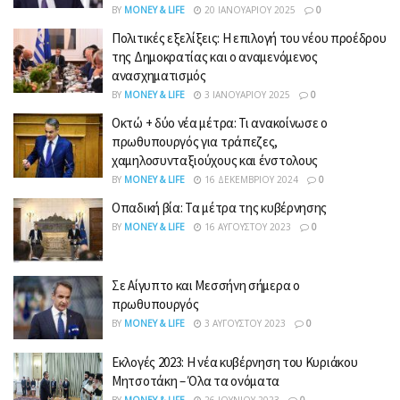
BY
MONEY & LIFE
20 ΙΑΝΟΥΑΡΊΟΥ 2025
0
Πολιτικές εξελίξεις: Η επιλογή του νέου προέδρου
της Δημοκρατίας και ο αναμενόμενος
ανασχηματισμός
BY
MONEY & LIFE
3 ΙΑΝΟΥΑΡΊΟΥ 2025
0
Οκτώ + δύο νέα μέτρα: Τι ανακοίνωσε ο
πρωθυπουργός για τράπεζες,
χαμηλοσυνταξιούχους και ένστολους
BY
MONEY & LIFE
16 ΔΕΚΕΜΒΡΊΟΥ 2024
0
Οπαδική βία: Τα μέτρα της κυβέρνησης
BY
MONEY & LIFE
16 ΑΥΓΟΎΣΤΟΥ 2023
0
Σε Αίγυπτο και Μεσσήνη σήμερα ο
πρωθυπουργός
BY
MONEY & LIFE
3 ΑΥΓΟΎΣΤΟΥ 2023
0
Εκλογές 2023: Η νέα κυβέρνηση του Κυριάκου
Μητσοτάκη – Όλα τα ονόματα