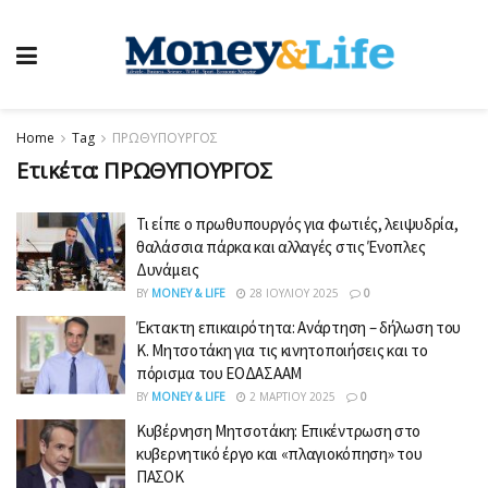
Home
Tag
ΠΡΩΘΥΠΟΥΡΓΟΣ
Ετικέτα:
ΠΡΩΘΥΠΟΥΡΓΟΣ
Τι είπε ο πρωθυπουργός για φωτιές, λειψυδρία,
θαλάσσια πάρκα και αλλαγές στις Ένοπλες
Δυνάμεις
BY
MONEY & LIFE
28 ΙΟΥΛΊΟΥ 2025
0
Έκτακτη επικαιρότητα: Ανάρτηση – δήλωση του
Κ. Μητσοτάκη για τις κινητοποιήσεις και το
πόρισμα του ΕΟΔΑΣΑΑΜ
BY
MONEY & LIFE
2 ΜΑΡΤΊΟΥ 2025
0
Κυβέρνηση Μητσοτάκη: Επικέντρωση στο
κυβερνητικό έργο και «πλαγιοκόπηση» του
ΠΑΣΟΚ