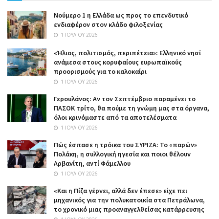
Nούμερο 1 η Ελλάδα ως προς το επενδυτικό
ενδιαφέρον στον κλάδο φιλοξενίας
1 ΙΟΥΛΊΟΥ 2026
«Ήλιος, πολιτισμός, περιπέτεια»: Ελληνικό νησί
ανάμεσα στους κορυφαίους ευρωπαϊκούς
προορισμούς για το καλοκαίρι
1 ΙΟΥΛΊΟΥ 2026
Γερουλάνος: Αν τον Σεπτέμβριο παραμένει το
ΠΑΣΟΚ τρίτο, θα πούμε τη γνώμη μας στα όργανα,
όλοι κρινόμαστε από τα αποτελέσματα
1 ΙΟΥΛΊΟΥ 2026
Πώς έσπασε η τρόικα του ΣΥΡΙΖΑ: Το «παρών»
Πολάκη, η συλλογική ηγεσία και ποιοι θέλουν
Αρβανίτη, αντί Φάμελλου
1 ΙΟΥΛΊΟΥ 2026
«Και η Πίζα γέρνει, αλλά δεν έπεσε» είχε πει
μηχανικός για την πολυκατοικία στα Πετράλωνα,
το χρονικό μιας προαναγγελθείσας κατάρρευσης