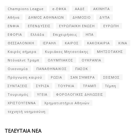
Champions League
e-ΕΦΚΑ
ΑΑΔΕ
ΑΚΙΝΗΤΑ
Αθήνα
ΔΗΜΟΣ ΑΘΗΝΑΙΩΝ
ΔΗΜΟΣΙΟ
ΔΥΠΑ
ΕΝΦΙΑ
ΕΠΕΝΔΥΣΕΙΣ
ΕΥΡΩΠΑΪΚΗ ΕΝΩΣΗ
ΕΥΡΩΠΗ
ΕΦΟΡΙΑ
Ελλάδα
Επιχειρήσεις
ΗΠΑ
ΘΕΣΣΑΛΟΝΙΚΗ
ΙΣΡΑΗΛ
ΚΑΙΡΟΣ
ΚΑΚΟΚΑΙΡΙΑ
ΚΙΝΑ
Καιρός σήμερα
Κυριάκος Μητσοτάκης
ΜΗΤΣΟΤΑΚΗΣ
Ντόναλντ Τραμπ
ΟΛΥΜΠΙΑΚΟΣ
ΟΥΚΡΑΝΊΑ
Οικονομία
ΠΑΝΑΘΗΝΑΙΚΟΣ
ΠΑΣΟΚ
Πρόγνωση καιρού
ΡΩΣΙΑ
ΣΑΝ ΣΉΜΕΡΑ
ΣΕΙΣΜΟΣ
ΣΥΝΤΑΞΕΙΣ
ΣΥΡΙΖΑ
ΤΟΥΡΚΙΑ
ΤΡΑΜΠ
Τέμπη
Τουρισμός
ΥΓΕΙΑ
ΦΟΡΟΛΟΓΙΚΕΣ ΔΗΛΩΣΕΙΣ
ΧΡΙΣΤΟΥΓΕΝΝΑ
Χρηματιστήριο Αθηνών
τεχνητή νοημοσύνη
ΤΕΛΕΥΤΑΙΑ ΝΕΑ