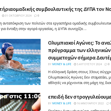
τήριαομαδικής συμβουλευτικής της ΔΥΠΑ τον Ν
31 ΟΚΤΩΒΡΊΟΥ 2024
0
η ανταπόκριση των πολιτών στα εργαστήρια ομαδικής συμβουλευτικ
για ένταξη στην αγορά εργασίας, η ΔΥΠΑ συνεχίζει ...
Ολυμπιακοί Αγώνες: Το ανα
πρόγραμμα των ελληνικών
συμμετοχών σήμερα Δευτέ
BY
MONEY & LIFE
5 ΑΥΓΟΎΣΤΟΥ 2024
0
Η ελληνική δράση στους 33ους σύγχ
Ολυμπιακούς Αγώνες δεν σταματάει, μ
αθλητές να ρίχνονται στη μάχη της διεκ
επειδή δεν στρογγυλεύουμ
BY
MONEY & LIFE
16 ΙΑΝΟΥΑΡΊΟΥ 2022
Περίπου έναν μήνα τώρα, καθημερινά σ