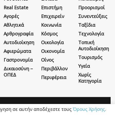
Real Estate
Επιστήμη
Προορισμοί
Αγορές
Επιχειρείν
Συνεντεύξεις
Αθλητικά
Κοινωνία
Ταξίδια
Αρθρογραφία
Κόσμος
Τεχνολογία
Αυτοδιοίκηση
Οικολογία
Τοπική
Αυτοδιοίκηση
Αφιερώματα
Οικονομία
Τουρισμός
Γαστρονομία
Οίνος
Υγεία
Δικαιοσύνη –
Περιβάλλον
ΟΠΕΔ
Χωρίς
Περιφέρεια
Κατηγορία
Η εταιρεία
Όροι Χρήσης
Επικοινωνία
ιήγηση σε αυτήν αποδέχεστε τους
Όρους Χρήσης
.