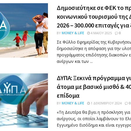
Δημοσιεύτηκε σε ΦΕΚ το 
κοινωνικού τουρισμού της 
2026 – 300.000 επιταγές για
BY
MONEY & LIFE
4 ΜΑΪ́ΟΥ 2025
0
Σε Φύλλο Εφημερίδας της Κυβερνήσεω
δημοσιεύτηκε η απόφαση για την υλο
προγράμματος επιδότησης διακοπών 
ανέργων και των ...
ΔΥΠΑ: Ξεκινά πρόγραμμα γι
άτομα με βασικό μισθό & 4
επίδομα
BY
MONEY & LIFE
1 ΔΕΚΕΜΒΡΊΟΥ 2024
0
«Τη Δευτέρα θα βγει η πρόσκληση για
ανέργους, οι οποίοι λαμβάνουν το Ελ
Εγγυημένο Εισόδημα και είναι εγγεγραμ