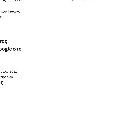
 τον Γιώργο
 ...
τος
oogle στο
ρίου 2020,
αιτήσεων
εξ