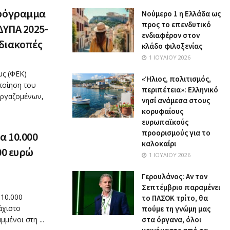
πρόγραμμα
Nούμερο 1 η Ελλάδα ως
προς το επενδυτικό
ΔΥΠΑ 2025-
ενδιαφέρον στον
 διακοπές
κλάδο φιλοξενίας
1 ΙΟΥΛΊΟΥ 2026
ς (ΦΕΚ)
«Ήλιος, πολιτισμός,
ποίηση του
περιπέτεια»: Ελληνικό
εργαζομένων,
νησί ανάμεσα στους
κορυφαίους
ευρωπαϊκούς
προορισμούς για το
α 10.000
καλοκαίρι
00 ευρώ
1 ΙΟΥΛΊΟΥ 2026
Γερουλάνος: Αν τον
Σεπτέμβριο παραμένει
 10.000
το ΠΑΣΟΚ τρίτο, θα
άχιστο
πούμε τη γνώμη μας
μένοι στη ...
στα όργανα, όλοι