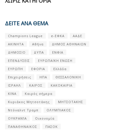
ΧΩΡΊΣ ΚΑΤΗΓΟΡΊΑ
ΔΕΙΤΕ ΑΝΑ ΘΕΜΑ
Champions League
e-ΕΦΚΑ
ΑΑΔΕ
ΑΚΙΝΗΤΑ
Αθήνα
ΔΗΜΟΣ ΑΘΗΝΑΙΩΝ
ΔΗΜΟΣΙΟ
ΔΥΠΑ
ΕΝΦΙΑ
ΕΠΕΝΔΥΣΕΙΣ
ΕΥΡΩΠΑΪΚΗ ΕΝΩΣΗ
ΕΥΡΩΠΗ
ΕΦΟΡΙΑ
Ελλάδα
Επιχειρήσεις
ΗΠΑ
ΘΕΣΣΑΛΟΝΙΚΗ
ΙΣΡΑΗΛ
ΚΑΙΡΟΣ
ΚΑΚΟΚΑΙΡΙΑ
ΚΙΝΑ
Καιρός σήμερα
Κυριάκος Μητσοτάκης
ΜΗΤΣΟΤΑΚΗΣ
Ντόναλντ Τραμπ
ΟΛΥΜΠΙΑΚΟΣ
ΟΥΚΡΑΝΊΑ
Οικονομία
ΠΑΝΑΘΗΝΑΙΚΟΣ
ΠΑΣΟΚ