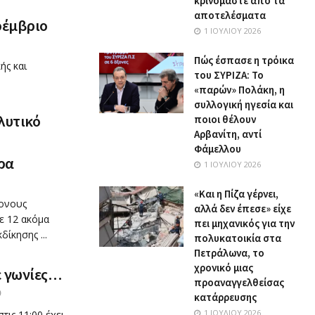
κρινόμαστε από τα
αποτελέσματα
οέμβριο
1 ΙΟΥΛΊΟΥ 2026
Πώς έσπασε η τρόικα
ής και
του ΣΥΡΙΖΑ: Το
«παρών» Πολάκη, η
συλλογική ηγεσία και
λυτικό
ποιοι θέλουν
Αρβανίτη, αντί
Φάμελλου
ρα
1 ΙΟΥΛΊΟΥ 2026
«Και η Πίζα γέρνει,
ρονους
αλλά δεν έπεσε» είχε
ε 12 ακόμα
πει μηχανικός για την
δίκησης ...
πολυκατοικία στα
Πετράλωνα, το
χρονικό μιας
ε γωνίες…
προαναγγελθείσας
0
κατάρρευσης
1 ΙΟΥΛΊΟΥ 2026
τις 11:00 έχει