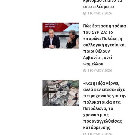
κρινόμαστε από τα
αποτελέσματα
1 ΙΟΥΛΊΟΥ 2026
Πώς έσπασε η τρόικα
του ΣΥΡΙΖΑ: Το
«παρών» Πολάκη, η
συλλογική ηγεσία και
ποιοι θέλουν
Αρβανίτη, αντί
Φάμελλου
1 ΙΟΥΛΊΟΥ 2026
«Και η Πίζα γέρνει,
αλλά δεν έπεσε» είχε
πει μηχανικός για την
πολυκατοικία στα
Πετράλωνα, το
χρονικό μιας
προαναγγελθείσας
κατάρρευσης
1 ΙΟΥΛΊΟΥ 2026