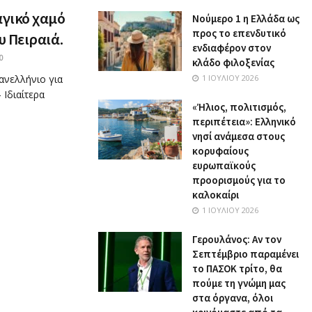
αγικό χαμό
Nούμερο 1 η Ελλάδα ως
προς το επενδυτικό
υ Πειραιά.
ενδιαφέρον στον
0
κλάδο φιλοξενίας
ανελλήνιο για
1 ΙΟΥΛΊΟΥ 2026
 Ιδιαίτερα
«Ήλιος, πολιτισμός,
περιπέτεια»: Ελληνικό
νησί ανάμεσα στους
κορυφαίους
ευρωπαϊκούς
προορισμούς για το
καλοκαίρι
1 ΙΟΥΛΊΟΥ 2026
Γερουλάνος: Αν τον
Σεπτέμβριο παραμένει
το ΠΑΣΟΚ τρίτο, θα
πούμε τη γνώμη μας
στα όργανα, όλοι