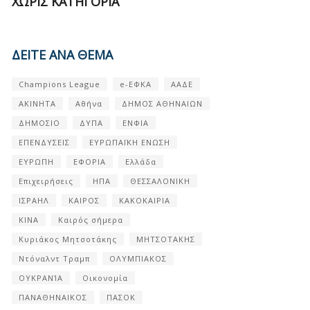
ΧΩΡΊΣ ΚΑΤΗΓΟΡΊΑ
ΔΕΙΤΕ ΑΝΑ ΘΕΜΑ
Champions League
e-ΕΦΚΑ
ΑΑΔΕ
ΑΚΙΝΗΤΑ
Αθήνα
ΔΗΜΟΣ ΑΘΗΝΑΙΩΝ
ΔΗΜΟΣΙΟ
ΔΥΠΑ
ΕΝΦΙΑ
ΕΠΕΝΔΥΣΕΙΣ
ΕΥΡΩΠΑΪΚΗ ΕΝΩΣΗ
ΕΥΡΩΠΗ
ΕΦΟΡΙΑ
Ελλάδα
Επιχειρήσεις
ΗΠΑ
ΘΕΣΣΑΛΟΝΙΚΗ
ΙΣΡΑΗΛ
ΚΑΙΡΟΣ
ΚΑΚΟΚΑΙΡΙΑ
ΚΙΝΑ
Καιρός σήμερα
Κυριάκος Μητσοτάκης
ΜΗΤΣΟΤΑΚΗΣ
Ντόναλντ Τραμπ
ΟΛΥΜΠΙΑΚΟΣ
ΟΥΚΡΑΝΊΑ
Οικονομία
ΠΑΝΑΘΗΝΑΙΚΟΣ
ΠΑΣΟΚ