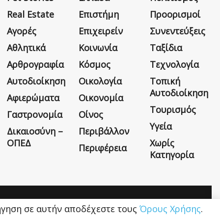
Real Estate
Επιστήμη
Προορισμοί
Αγορές
Επιχειρείν
Συνεντεύξεις
Αθλητικά
Κοινωνία
Ταξίδια
Αρθρογραφία
Κόσμος
Τεχνολογία
Αυτοδιοίκηση
Οικολογία
Τοπική
Αυτοδιοίκηση
Αφιερώματα
Οικονομία
Τουρισμός
Γαστρονομία
Οίνος
Υγεία
Δικαιοσύνη –
Περιβάλλον
ΟΠΕΔ
Χωρίς
Περιφέρεια
Κατηγορία
Η εταιρεία
Όροι Χρήσης
Επικοινωνία
ιήγηση σε αυτήν αποδέχεστε τους
Όρους Χρήσης
.