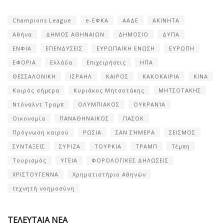
Champions League
e-ΕΦΚΑ
ΑΑΔΕ
ΑΚΙΝΗΤΑ
Αθήνα
ΔΗΜΟΣ ΑΘΗΝΑΙΩΝ
ΔΗΜΟΣΙΟ
ΔΥΠΑ
ΕΝΦΙΑ
ΕΠΕΝΔΥΣΕΙΣ
ΕΥΡΩΠΑΪΚΗ ΕΝΩΣΗ
ΕΥΡΩΠΗ
ΕΦΟΡΙΑ
Ελλάδα
Επιχειρήσεις
ΗΠΑ
ΘΕΣΣΑΛΟΝΙΚΗ
ΙΣΡΑΗΛ
ΚΑΙΡΟΣ
ΚΑΚΟΚΑΙΡΙΑ
ΚΙΝΑ
Καιρός σήμερα
Κυριάκος Μητσοτάκης
ΜΗΤΣΟΤΑΚΗΣ
Ντόναλντ Τραμπ
ΟΛΥΜΠΙΑΚΟΣ
ΟΥΚΡΑΝΊΑ
Οικονομία
ΠΑΝΑΘΗΝΑΙΚΟΣ
ΠΑΣΟΚ
Πρόγνωση καιρού
ΡΩΣΙΑ
ΣΑΝ ΣΉΜΕΡΑ
ΣΕΙΣΜΟΣ
ΣΥΝΤΑΞΕΙΣ
ΣΥΡΙΖΑ
ΤΟΥΡΚΙΑ
ΤΡΑΜΠ
Τέμπη
Τουρισμός
ΥΓΕΙΑ
ΦΟΡΟΛΟΓΙΚΕΣ ΔΗΛΩΣΕΙΣ
ΧΡΙΣΤΟΥΓΕΝΝΑ
Χρηματιστήριο Αθηνών
τεχνητή νοημοσύνη
ΤΕΛΕΥΤΑΙΑ ΝΕΑ