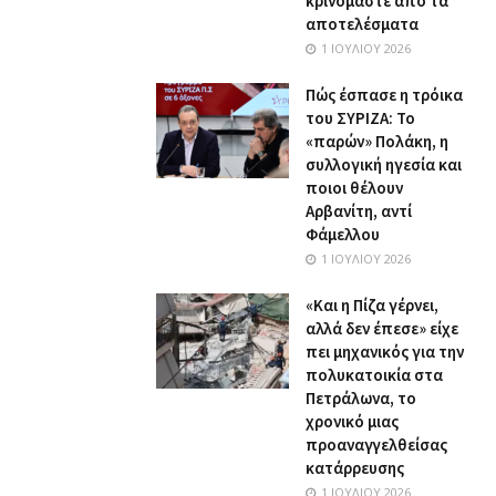
κρινόμαστε από τα
αποτελέσματα
1 ΙΟΥΛΊΟΥ 2026
Πώς έσπασε η τρόικα
του ΣΥΡΙΖΑ: Το
«παρών» Πολάκη, η
συλλογική ηγεσία και
ποιοι θέλουν
Αρβανίτη, αντί
Φάμελλου
1 ΙΟΥΛΊΟΥ 2026
«Και η Πίζα γέρνει,
αλλά δεν έπεσε» είχε
πει μηχανικός για την
πολυκατοικία στα
Πετράλωνα, το
χρονικό μιας
προαναγγελθείσας
κατάρρευσης
1 ΙΟΥΛΊΟΥ 2026