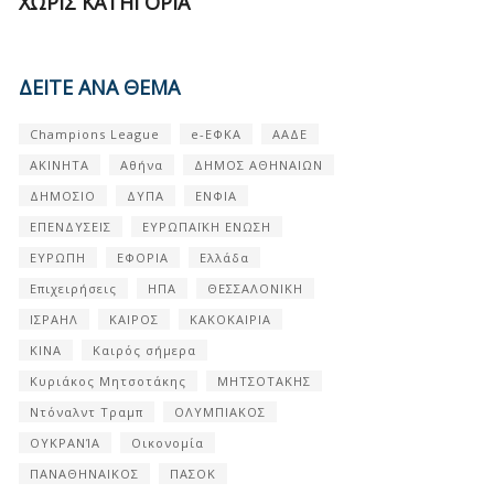
ΧΩΡΊΣ ΚΑΤΗΓΟΡΊΑ
ΔΕΙΤΕ ΑΝΑ ΘΕΜΑ
Champions League
e-ΕΦΚΑ
ΑΑΔΕ
ΑΚΙΝΗΤΑ
Αθήνα
ΔΗΜΟΣ ΑΘΗΝΑΙΩΝ
ΔΗΜΟΣΙΟ
ΔΥΠΑ
ΕΝΦΙΑ
ΕΠΕΝΔΥΣΕΙΣ
ΕΥΡΩΠΑΪΚΗ ΕΝΩΣΗ
ΕΥΡΩΠΗ
ΕΦΟΡΙΑ
Ελλάδα
Επιχειρήσεις
ΗΠΑ
ΘΕΣΣΑΛΟΝΙΚΗ
ΙΣΡΑΗΛ
ΚΑΙΡΟΣ
ΚΑΚΟΚΑΙΡΙΑ
ΚΙΝΑ
Καιρός σήμερα
Κυριάκος Μητσοτάκης
ΜΗΤΣΟΤΑΚΗΣ
Ντόναλντ Τραμπ
ΟΛΥΜΠΙΑΚΟΣ
ΟΥΚΡΑΝΊΑ
Οικονομία
ΠΑΝΑΘΗΝΑΙΚΟΣ
ΠΑΣΟΚ