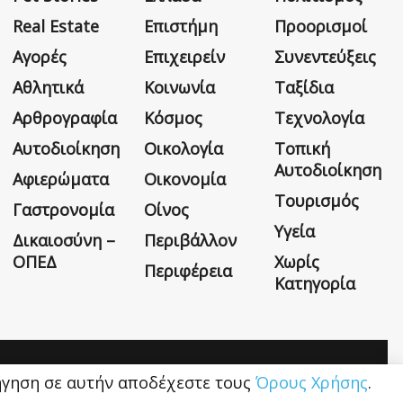
Real Estate
Επιστήμη
Προορισμοί
Αγορές
Επιχειρείν
Συνεντεύξεις
Αθλητικά
Κοινωνία
Ταξίδια
Αρθρογραφία
Κόσμος
Τεχνολογία
Αυτοδιοίκηση
Οικολογία
Τοπική
Αυτοδιοίκηση
Αφιερώματα
Οικονομία
Τουρισμός
Γαστρονομία
Οίνος
Υγεία
Δικαιοσύνη –
Περιβάλλον
ΟΠΕΔ
Χωρίς
Περιφέρεια
Κατηγορία
Η εταιρεία
Όροι Χρήσης
Επικοινωνία
ιήγηση σε αυτήν αποδέχεστε τους
Όρους Χρήσης
.