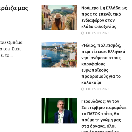
πράιζα μας
Nούμερο 1 η Ελλάδα ως
προς το επενδυτικό
ενδιαφέρον στον
κλάδο φιλοξενίας
1 ΙΟΥΛΊΟΥ 2026
0
του Ομπάμα
«Ήλιος, πολιτισμός,
α του Στέιτ
περιπέτεια»: Ελληνικό
 το ...
νησί ανάμεσα στους
κορυφαίους
ευρωπαϊκούς
προορισμούς για το
καλοκαίρι
1 ΙΟΥΛΊΟΥ 2026
Γερουλάνος: Αν τον
Σεπτέμβριο παραμένει
το ΠΑΣΟΚ τρίτο, θα
πούμε τη γνώμη μας
στα όργανα, όλοι