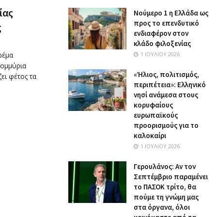
ίας
Nούμερο 1 η Ελλάδα ως
προς το επενδυτικό
ς
ενδιαφέρον στον
κλάδο φιλοξενίας
ρέμα
1 ΙΟΥΛΊΟΥ 2026
τομμύρια
«Ήλιος, πολιτισμός,
ει φέτος τα
περιπέτεια»: Ελληνικό
νησί ανάμεσα στους
κορυφαίους
ευρωπαϊκούς
προορισμούς για το
καλοκαίρι
1 ΙΟΥΛΊΟΥ 2026
Γερουλάνος: Αν τον
Σεπτέμβριο παραμένει
το ΠΑΣΟΚ τρίτο, θα
πούμε τη γνώμη μας
στα όργανα, όλοι