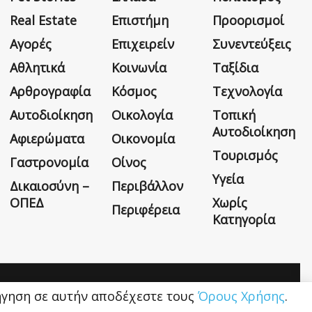
Real Estate
Επιστήμη
Προορισμοί
Αγορές
Επιχειρείν
Συνεντεύξεις
Αθλητικά
Κοινωνία
Ταξίδια
Αρθρογραφία
Κόσμος
Τεχνολογία
Αυτοδιοίκηση
Οικολογία
Τοπική
Αυτοδιοίκηση
Αφιερώματα
Οικονομία
Τουρισμός
Γαστρονομία
Οίνος
Υγεία
Δικαιοσύνη –
Περιβάλλον
ΟΠΕΔ
Χωρίς
Περιφέρεια
Κατηγορία
Η εταιρεία
Όροι Χρήσης
Επικοινωνία
ιήγηση σε αυτήν αποδέχεστε τους
Όρους Χρήσης
.