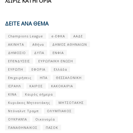
ΧΩΡΊΣ ΚΑΤΗΓΟΡΊΑ
ΔΕΙΤΕ ΑΝΑ ΘΕΜΑ
Champions League
e-ΕΦΚΑ
ΑΑΔΕ
ΑΚΙΝΗΤΑ
Αθήνα
ΔΗΜΟΣ ΑΘΗΝΑΙΩΝ
ΔΗΜΟΣΙΟ
ΔΥΠΑ
ΕΝΦΙΑ
ΕΠΕΝΔΥΣΕΙΣ
ΕΥΡΩΠΑΪΚΗ ΕΝΩΣΗ
ΕΥΡΩΠΗ
ΕΦΟΡΙΑ
Ελλάδα
Επιχειρήσεις
ΗΠΑ
ΘΕΣΣΑΛΟΝΙΚΗ
ΙΣΡΑΗΛ
ΚΑΙΡΟΣ
ΚΑΚΟΚΑΙΡΙΑ
ΚΙΝΑ
Καιρός σήμερα
Κυριάκος Μητσοτάκης
ΜΗΤΣΟΤΑΚΗΣ
Ντόναλντ Τραμπ
ΟΛΥΜΠΙΑΚΟΣ
ΟΥΚΡΑΝΊΑ
Οικονομία
ΠΑΝΑΘΗΝΑΙΚΟΣ
ΠΑΣΟΚ