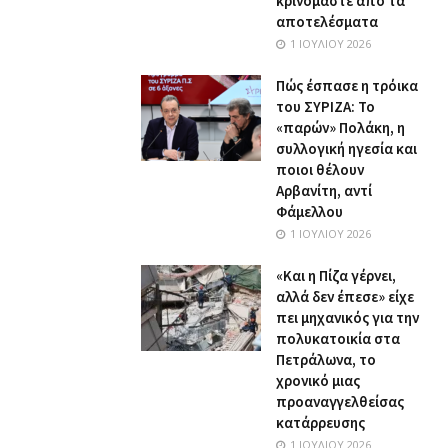
κρινόμαστε από τα
αποτελέσματα
1 ΙΟΥΛΊΟΥ 2026
Πώς έσπασε η τρόικα
του ΣΥΡΙΖΑ: Το
«παρών» Πολάκη, η
συλλογική ηγεσία και
ποιοι θέλουν
Αρβανίτη, αντί
Φάμελλου
1 ΙΟΥΛΊΟΥ 2026
«Και η Πίζα γέρνει,
αλλά δεν έπεσε» είχε
πει μηχανικός για την
πολυκατοικία στα
Πετράλωνα, το
χρονικό μιας
προαναγγελθείσας
κατάρρευσης
1 ΙΟΥΛΊΟΥ 2026