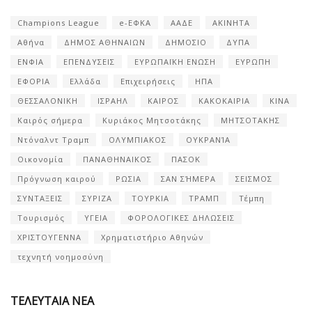
Champions League
e-ΕΦΚΑ
ΑΑΔΕ
ΑΚΙΝΗΤΑ
Αθήνα
ΔΗΜΟΣ ΑΘΗΝΑΙΩΝ
ΔΗΜΟΣΙΟ
ΔΥΠΑ
ΕΝΦΙΑ
ΕΠΕΝΔΥΣΕΙΣ
ΕΥΡΩΠΑΪΚΗ ΕΝΩΣΗ
ΕΥΡΩΠΗ
ΕΦΟΡΙΑ
Ελλάδα
Επιχειρήσεις
ΗΠΑ
ΘΕΣΣΑΛΟΝΙΚΗ
ΙΣΡΑΗΛ
ΚΑΙΡΟΣ
ΚΑΚΟΚΑΙΡΙΑ
ΚΙΝΑ
Καιρός σήμερα
Κυριάκος Μητσοτάκης
ΜΗΤΣΟΤΑΚΗΣ
Ντόναλντ Τραμπ
ΟΛΥΜΠΙΑΚΟΣ
ΟΥΚΡΑΝΊΑ
Οικονομία
ΠΑΝΑΘΗΝΑΙΚΟΣ
ΠΑΣΟΚ
Πρόγνωση καιρού
ΡΩΣΙΑ
ΣΑΝ ΣΉΜΕΡΑ
ΣΕΙΣΜΟΣ
ΣΥΝΤΑΞΕΙΣ
ΣΥΡΙΖΑ
ΤΟΥΡΚΙΑ
ΤΡΑΜΠ
Τέμπη
Τουρισμός
ΥΓΕΙΑ
ΦΟΡΟΛΟΓΙΚΕΣ ΔΗΛΩΣΕΙΣ
ΧΡΙΣΤΟΥΓΕΝΝΑ
Χρηματιστήριο Αθηνών
τεχνητή νοημοσύνη
ΤΕΛΕΥΤΑΙΑ ΝΕΑ