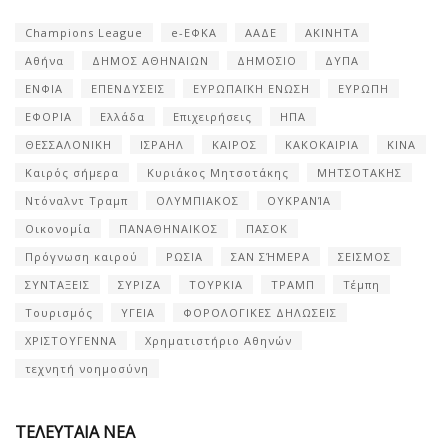
Champions League
e-ΕΦΚΑ
ΑΑΔΕ
ΑΚΙΝΗΤΑ
Αθήνα
ΔΗΜΟΣ ΑΘΗΝΑΙΩΝ
ΔΗΜΟΣΙΟ
ΔΥΠΑ
ΕΝΦΙΑ
ΕΠΕΝΔΥΣΕΙΣ
ΕΥΡΩΠΑΪΚΗ ΕΝΩΣΗ
ΕΥΡΩΠΗ
ΕΦΟΡΙΑ
Ελλάδα
Επιχειρήσεις
ΗΠΑ
ΘΕΣΣΑΛΟΝΙΚΗ
ΙΣΡΑΗΛ
ΚΑΙΡΟΣ
ΚΑΚΟΚΑΙΡΙΑ
ΚΙΝΑ
Καιρός σήμερα
Κυριάκος Μητσοτάκης
ΜΗΤΣΟΤΑΚΗΣ
Ντόναλντ Τραμπ
ΟΛΥΜΠΙΑΚΟΣ
ΟΥΚΡΑΝΊΑ
Οικονομία
ΠΑΝΑΘΗΝΑΙΚΟΣ
ΠΑΣΟΚ
Πρόγνωση καιρού
ΡΩΣΙΑ
ΣΑΝ ΣΉΜΕΡΑ
ΣΕΙΣΜΟΣ
ΣΥΝΤΑΞΕΙΣ
ΣΥΡΙΖΑ
ΤΟΥΡΚΙΑ
ΤΡΑΜΠ
Τέμπη
Τουρισμός
ΥΓΕΙΑ
ΦΟΡΟΛΟΓΙΚΕΣ ΔΗΛΩΣΕΙΣ
ΧΡΙΣΤΟΥΓΕΝΝΑ
Χρηματιστήριο Αθηνών
τεχνητή νοημοσύνη
ΤΕΛΕΥΤΑΙΑ ΝΕΑ