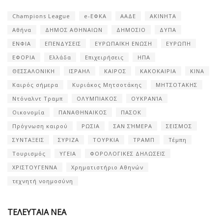
Champions League
e-ΕΦΚΑ
ΑΑΔΕ
ΑΚΙΝΗΤΑ
Αθήνα
ΔΗΜΟΣ ΑΘΗΝΑΙΩΝ
ΔΗΜΟΣΙΟ
ΔΥΠΑ
ΕΝΦΙΑ
ΕΠΕΝΔΥΣΕΙΣ
ΕΥΡΩΠΑΪΚΗ ΕΝΩΣΗ
ΕΥΡΩΠΗ
ΕΦΟΡΙΑ
Ελλάδα
Επιχειρήσεις
ΗΠΑ
ΘΕΣΣΑΛΟΝΙΚΗ
ΙΣΡΑΗΛ
ΚΑΙΡΟΣ
ΚΑΚΟΚΑΙΡΙΑ
ΚΙΝΑ
Καιρός σήμερα
Κυριάκος Μητσοτάκης
ΜΗΤΣΟΤΑΚΗΣ
Ντόναλντ Τραμπ
ΟΛΥΜΠΙΑΚΟΣ
ΟΥΚΡΑΝΊΑ
Οικονομία
ΠΑΝΑΘΗΝΑΙΚΟΣ
ΠΑΣΟΚ
Πρόγνωση καιρού
ΡΩΣΙΑ
ΣΑΝ ΣΉΜΕΡΑ
ΣΕΙΣΜΟΣ
ΣΥΝΤΑΞΕΙΣ
ΣΥΡΙΖΑ
ΤΟΥΡΚΙΑ
ΤΡΑΜΠ
Τέμπη
Τουρισμός
ΥΓΕΙΑ
ΦΟΡΟΛΟΓΙΚΕΣ ΔΗΛΩΣΕΙΣ
ΧΡΙΣΤΟΥΓΕΝΝΑ
Χρηματιστήριο Αθηνών
τεχνητή νοημοσύνη
ΤΕΛΕΥΤΑΙΑ ΝΕΑ