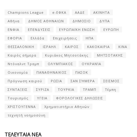
Champions League
e-ΕΦΚΑ
ΑΑΔΕ
ΑΚΙΝΗΤΑ
Αθήνα
ΔΗΜΟΣ ΑΘΗΝΑΙΩΝ
ΔΗΜΟΣΙΟ
ΔΥΠΑ
ΕΝΦΙΑ
ΕΠΕΝΔΥΣΕΙΣ
ΕΥΡΩΠΑΪΚΗ ΕΝΩΣΗ
ΕΥΡΩΠΗ
ΕΦΟΡΙΑ
Ελλάδα
Επιχειρήσεις
ΗΠΑ
ΘΕΣΣΑΛΟΝΙΚΗ
ΙΣΡΑΗΛ
ΚΑΙΡΟΣ
ΚΑΚΟΚΑΙΡΙΑ
ΚΙΝΑ
Καιρός σήμερα
Κυριάκος Μητσοτάκης
ΜΗΤΣΟΤΑΚΗΣ
Ντόναλντ Τραμπ
ΟΛΥΜΠΙΑΚΟΣ
ΟΥΚΡΑΝΊΑ
Οικονομία
ΠΑΝΑΘΗΝΑΙΚΟΣ
ΠΑΣΟΚ
Πρόγνωση καιρού
ΡΩΣΙΑ
ΣΑΝ ΣΉΜΕΡΑ
ΣΕΙΣΜΟΣ
ΣΥΝΤΑΞΕΙΣ
ΣΥΡΙΖΑ
ΤΟΥΡΚΙΑ
ΤΡΑΜΠ
Τέμπη
Τουρισμός
ΥΓΕΙΑ
ΦΟΡΟΛΟΓΙΚΕΣ ΔΗΛΩΣΕΙΣ
ΧΡΙΣΤΟΥΓΕΝΝΑ
Χρηματιστήριο Αθηνών
τεχνητή νοημοσύνη
ΤΕΛΕΥΤΑΙΑ ΝΕΑ