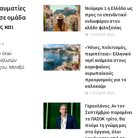
ραυματίες
Nούμερο 1 η Ελλάδα ως
προς το επενδυτικό
 σε ομάδα
ενδιαφέρον στον
ς και
κλάδο φιλοξενίας
1 ΙΟΥΛΊΟΥ 2026
0
«Ήλιος, πολιτισμός,
ν όταν
περιπέτεια»: Ελληνικό
αδηλωτών
νησί ανάμεσα στους
κορυφαίους
χου. Μεταξύ
ευρωπαϊκούς
προορισμούς για το
καλοκαίρι
1 ΙΟΥΛΊΟΥ 2026
Γερουλάνος: Αν τον
Σεπτέμβριο παραμένει
το ΠΑΣΟΚ τρίτο, θα
πούμε τη γνώμη μας
στα όργανα, όλοι