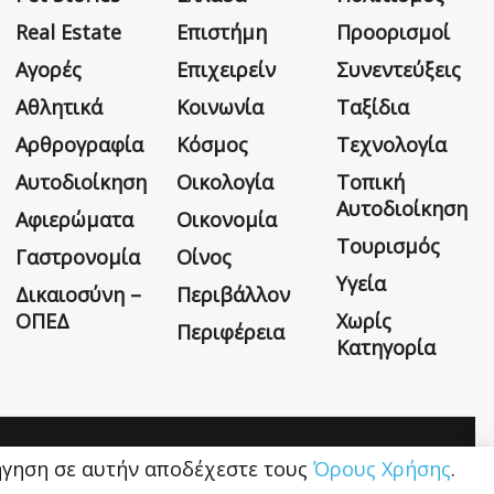
Real Estate
Επιστήμη
Προορισμοί
Αγορές
Επιχειρείν
Συνεντεύξεις
Αθλητικά
Κοινωνία
Ταξίδια
Αρθρογραφία
Κόσμος
Τεχνολογία
Αυτοδιοίκηση
Οικολογία
Τοπική
Αυτοδιοίκηση
Αφιερώματα
Οικονομία
Τουρισμός
Γαστρονομία
Οίνος
Υγεία
Δικαιοσύνη –
Περιβάλλον
ΟΠΕΔ
Χωρίς
Περιφέρεια
Κατηγορία
Η εταιρεία
Όροι Χρήσης
Επικοινωνία
ιήγηση σε αυτήν αποδέχεστε τους
Όρους Χρήσης
.