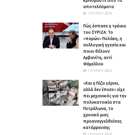
κρινόμαστε από τα
αποτελέσματα
1 ΙΟΥΛΊΟΥ 2026
Πώς έσπασε η τρόικα
του ΣΥΡΙΖΑ: Το
«παρών» Πολάκη, η
συλλογική ηγεσία και
ποιοι θέλουν
Αρβανίτη, αντί
Φάμελλου
1 ΙΟΥΛΊΟΥ 2026
«Και η Πίζα γέρνει,
αλλά δεν έπεσε» είχε
πει μηχανικός για την
πολυκατοικία στα
Πετράλωνα, το
χρονικό μιας
προαναγγελθείσας
κατάρρευσης
1 ΙΟΥΛΊΟΥ 2026