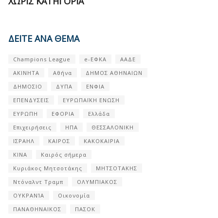
ΧΩΡΊΣ ΚΑΤΗΓΟΡΊΑ
ΔΕΙΤΕ ΑΝΑ ΘΕΜΑ
Champions League
e-ΕΦΚΑ
ΑΑΔΕ
ΑΚΙΝΗΤΑ
Αθήνα
ΔΗΜΟΣ ΑΘΗΝΑΙΩΝ
ΔΗΜΟΣΙΟ
ΔΥΠΑ
ΕΝΦΙΑ
ΕΠΕΝΔΥΣΕΙΣ
ΕΥΡΩΠΑΪΚΗ ΕΝΩΣΗ
ΕΥΡΩΠΗ
ΕΦΟΡΙΑ
Ελλάδα
Επιχειρήσεις
ΗΠΑ
ΘΕΣΣΑΛΟΝΙΚΗ
ΙΣΡΑΗΛ
ΚΑΙΡΟΣ
ΚΑΚΟΚΑΙΡΙΑ
ΚΙΝΑ
Καιρός σήμερα
Κυριάκος Μητσοτάκης
ΜΗΤΣΟΤΑΚΗΣ
Ντόναλντ Τραμπ
ΟΛΥΜΠΙΑΚΟΣ
ΟΥΚΡΑΝΊΑ
Οικονομία
ΠΑΝΑΘΗΝΑΙΚΟΣ
ΠΑΣΟΚ