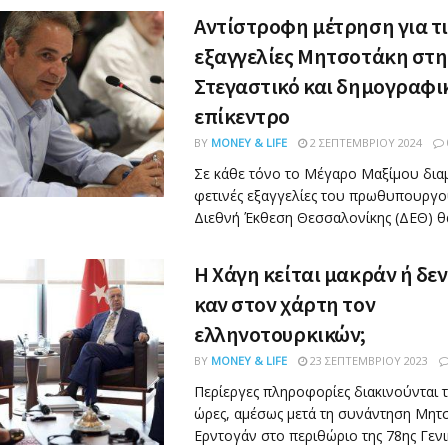
Αντίστροφη μέτρηση για τι
εξαγγελίες Μητσοτάκη στη
Στεγαστικό και δημογραφι
επίκεντρο
BY
MONEY & LIFE
2 ΣΕΠΤΕΜΒΡΊΟΥ 2024
Σε κάθε τόνο το Μέγαρο Μαξίμου διαμ
φετινές εξαγγελίες του πρωθυπουργο
Διεθνή Έκθεση Θεσσαλονίκης (ΔΕΘ) θα 
Η Χάγη κείται μακράν ή δε
καν στον χάρτη τον
ελληνοτουρκικών;
BY
MONEY & LIFE
23 ΣΕΠΤΕΜΒΡΊΟΥ 2023
Περίεργες πληροφορίες διακινούνται τι
ώρες, αμέσως μετά τη συνάντηση Μητσ
Ερντογάν στο περιθώριο της 78ης Γενι