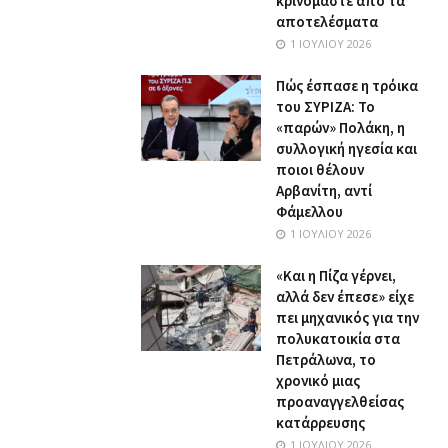
κρινόμαστε από τα
αποτελέσματα
1 ΙΟΥΛΊΟΥ 2026
Πώς έσπασε η τρόικα
του ΣΥΡΙΖΑ: Το
«παρών» Πολάκη, η
συλλογική ηγεσία και
ποιοι θέλουν
Αρβανίτη, αντί
Φάμελλου
1 ΙΟΥΛΊΟΥ 2026
«Και η Πίζα γέρνει,
αλλά δεν έπεσε» είχε
πει μηχανικός για την
πολυκατοικία στα
Πετράλωνα, το
χρονικό μιας
προαναγγελθείσας
κατάρρευσης
1 ΙΟΥΛΊΟΥ 2026