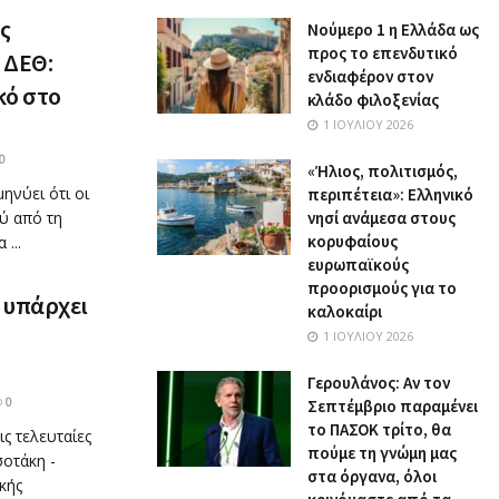
ς
Nούμερο 1 η Ελλάδα ως
προς το επενδυτικό
 ΔΕΘ:
ενδιαφέρον στον
κό στο
κλάδο φιλοξενίας
1 ΙΟΥΛΊΟΥ 2026
0
«Ήλιος, πολιτισμός,
ηνύει ότι οι
περιπέτεια»: Ελληνικό
ύ από τη
νησί ανάμεσα στους
κορυφαίους
...
ευρωπαϊκούς
προορισμούς για το
ν υπάρχει
καλοκαίρι
1 ΙΟΥΛΊΟΥ 2026
Γερουλάνος: Αν τον
0
Σεπτέμβριο παραμένει
το ΠΑΣΟΚ τρίτο, θα
ς τελευταίες
πούμε τη γνώμη μας
οτάκη -
στα όργανα, όλοι
κής