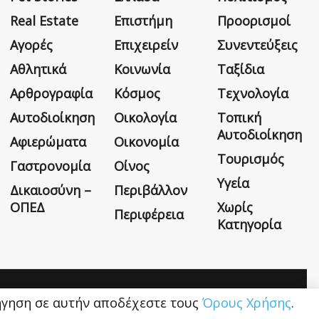
Real Estate
Επιστήμη
Προορισμοί
Αγορές
Επιχειρείν
Συνεντεύξεις
Αθλητικά
Κοινωνία
Ταξίδια
Αρθρογραφία
Κόσμος
Τεχνολογία
Αυτοδιοίκηση
Οικολογία
Τοπική
Αυτοδιοίκηση
Αφιερώματα
Οικονομία
Τουρισμός
Γαστρονομία
Οίνος
Υγεία
Δικαιοσύνη –
Περιβάλλον
ΟΠΕΔ
Χωρίς
Περιφέρεια
Κατηγορία
Η εταιρεία
Όροι Χρήσης
Επικοινωνία
ιήγηση σε αυτήν αποδέχεστε τους
Όρους Χρήσης
.