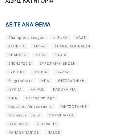
ΧΩΡΊΣ ΚΑΤΗΓΟΡΊΑ
ΔΕΙΤΕ ΑΝΑ ΘΕΜΑ
Champions League
e-ΕΦΚΑ
ΑΑΔΕ
ΑΚΙΝΗΤΑ
Αθήνα
ΔΗΜΟΣ ΑΘΗΝΑΙΩΝ
ΔΗΜΟΣΙΟ
ΔΥΠΑ
ΕΝΦΙΑ
ΕΠΕΝΔΥΣΕΙΣ
ΕΥΡΩΠΑΪΚΗ ΕΝΩΣΗ
ΕΥΡΩΠΗ
ΕΦΟΡΙΑ
Ελλάδα
Επιχειρήσεις
ΗΠΑ
ΘΕΣΣΑΛΟΝΙΚΗ
ΙΣΡΑΗΛ
ΚΑΙΡΟΣ
ΚΑΚΟΚΑΙΡΙΑ
ΚΙΝΑ
Καιρός σήμερα
Κυριάκος Μητσοτάκης
ΜΗΤΣΟΤΑΚΗΣ
Ντόναλντ Τραμπ
ΟΛΥΜΠΙΑΚΟΣ
ΟΥΚΡΑΝΊΑ
Οικονομία
ΠΑΝΑΘΗΝΑΙΚΟΣ
ΠΑΣΟΚ