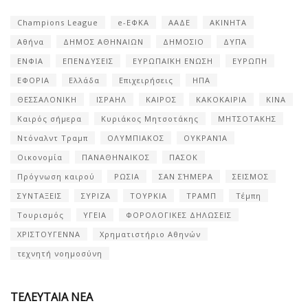
Champions League
e-ΕΦΚΑ
ΑΑΔΕ
ΑΚΙΝΗΤΑ
Αθήνα
ΔΗΜΟΣ ΑΘΗΝΑΙΩΝ
ΔΗΜΟΣΙΟ
ΔΥΠΑ
ΕΝΦΙΑ
ΕΠΕΝΔΥΣΕΙΣ
ΕΥΡΩΠΑΪΚΗ ΕΝΩΣΗ
ΕΥΡΩΠΗ
ΕΦΟΡΙΑ
Ελλάδα
Επιχειρήσεις
ΗΠΑ
ΘΕΣΣΑΛΟΝΙΚΗ
ΙΣΡΑΗΛ
ΚΑΙΡΟΣ
ΚΑΚΟΚΑΙΡΙΑ
ΚΙΝΑ
Καιρός σήμερα
Κυριάκος Μητσοτάκης
ΜΗΤΣΟΤΑΚΗΣ
Ντόναλντ Τραμπ
ΟΛΥΜΠΙΑΚΟΣ
ΟΥΚΡΑΝΊΑ
Οικονομία
ΠΑΝΑΘΗΝΑΙΚΟΣ
ΠΑΣΟΚ
Πρόγνωση καιρού
ΡΩΣΙΑ
ΣΑΝ ΣΉΜΕΡΑ
ΣΕΙΣΜΟΣ
ΣΥΝΤΑΞΕΙΣ
ΣΥΡΙΖΑ
ΤΟΥΡΚΙΑ
ΤΡΑΜΠ
Τέμπη
Τουρισμός
ΥΓΕΙΑ
ΦΟΡΟΛΟΓΙΚΕΣ ΔΗΛΩΣΕΙΣ
ΧΡΙΣΤΟΥΓΕΝΝΑ
Χρηματιστήριο Αθηνών
τεχνητή νοημοσύνη
ΤΕΛΕΥΤΑΙΑ ΝΕΑ