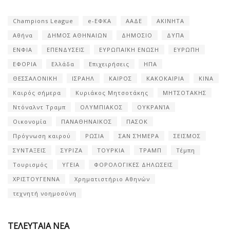
Champions League
e-ΕΦΚΑ
ΑΑΔΕ
ΑΚΙΝΗΤΑ
Αθήνα
ΔΗΜΟΣ ΑΘΗΝΑΙΩΝ
ΔΗΜΟΣΙΟ
ΔΥΠΑ
ΕΝΦΙΑ
ΕΠΕΝΔΥΣΕΙΣ
ΕΥΡΩΠΑΪΚΗ ΕΝΩΣΗ
ΕΥΡΩΠΗ
ΕΦΟΡΙΑ
Ελλάδα
Επιχειρήσεις
ΗΠΑ
ΘΕΣΣΑΛΟΝΙΚΗ
ΙΣΡΑΗΛ
ΚΑΙΡΟΣ
ΚΑΚΟΚΑΙΡΙΑ
ΚΙΝΑ
Καιρός σήμερα
Κυριάκος Μητσοτάκης
ΜΗΤΣΟΤΑΚΗΣ
Ντόναλντ Τραμπ
ΟΛΥΜΠΙΑΚΟΣ
ΟΥΚΡΑΝΊΑ
Οικονομία
ΠΑΝΑΘΗΝΑΙΚΟΣ
ΠΑΣΟΚ
Πρόγνωση καιρού
ΡΩΣΙΑ
ΣΑΝ ΣΉΜΕΡΑ
ΣΕΙΣΜΟΣ
ΣΥΝΤΑΞΕΙΣ
ΣΥΡΙΖΑ
ΤΟΥΡΚΙΑ
ΤΡΑΜΠ
Τέμπη
Τουρισμός
ΥΓΕΙΑ
ΦΟΡΟΛΟΓΙΚΕΣ ΔΗΛΩΣΕΙΣ
ΧΡΙΣΤΟΥΓΕΝΝΑ
Χρηματιστήριο Αθηνών
τεχνητή νοημοσύνη
ΤΕΛΕΥΤΑΙΑ ΝΕΑ