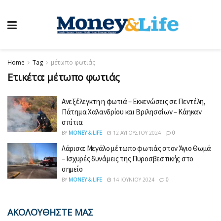
Home
Tag
μέτωπο φωτιάς
Ετικέτα:
μέτωπο φωτιάς
Ανεξέλεγκτη η φωτιά – Εκκενώσεις σε Πεντέλη,
Πάτημα Χαλανδρίου και Βριλησσίων – Κάηκαν
σπίτια
BY
MONEY & LIFE
12 ΑΥΓΟΎΣΤΟΥ 2024
0
Λάρισα: Μεγάλο μέτωπο φωτιάς στον Άγιο Θωμά
– Ισχυρές δυνάμεις της Πυροσβεστικής στο
σημείο
BY
MONEY & LIFE
14 ΙΟΥΝΊΟΥ 2024
0
ΑΚΟΛΟΥΘΗΣΤΕ ΜΑΣ