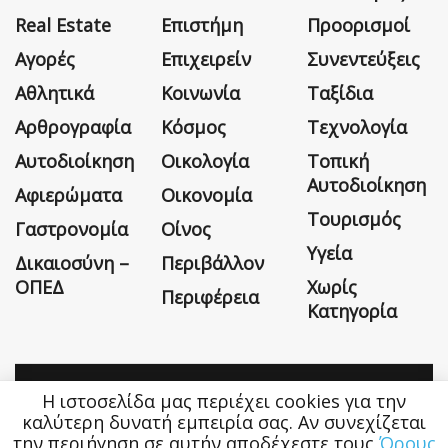
Real Estate
Επιστήμη
Προορισμοί
Αγορές
Επιχειρείν
Συνεντεύξεις
Αθλητικά
Κοινωνία
Ταξίδια
Αρθρογραφία
Κόσμος
Τεχνολογία
Αυτοδιοίκηση
Οικολογία
Τοπική
Αυτοδιοίκηση
Αφιερώματα
Οικονομία
Τουρισμός
Γαστρονομία
Οίνος
Υγεία
Δικαιοσύνη –
Περιβάλλον
ΟΠΕΔ
Χωρίς
Περιφέρεια
Κατηγορία
Η ιστοσελίδα μας περιέχει cookies για την
Η εταιρεία
Όροι Χρήσης
Επικοινωνία
καλύτερη δυνατή εμπειρία σας. Αν συνεχίζεται
την περιήγηση σε αυτήν αποδέχεστε τους
Όρους
Money&Life
©