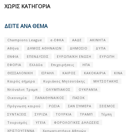
ΧΩΡΊΣ ΚΑΤΗΓΟΡΊΑ
ΔΕΙΤΕ ΑΝΑ ΘΕΜΑ
Champions League
e-ΕΦΚΑ
ΑΑΔΕ
ΑΚΙΝΗΤΑ
Αθήνα
ΔΗΜΟΣ ΑΘΗΝΑΙΩΝ
ΔΗΜΟΣΙΟ
ΔΥΠΑ
ΕΝΦΙΑ
ΕΠΕΝΔΥΣΕΙΣ
ΕΥΡΩΠΑΪΚΗ ΕΝΩΣΗ
ΕΥΡΩΠΗ
ΕΦΟΡΙΑ
Ελλάδα
Επιχειρήσεις
ΗΠΑ
ΘΕΣΣΑΛΟΝΙΚΗ
ΙΣΡΑΗΛ
ΚΑΙΡΟΣ
ΚΑΚΟΚΑΙΡΙΑ
ΚΙΝΑ
Καιρός σήμερα
Κυριάκος Μητσοτάκης
ΜΗΤΣΟΤΑΚΗΣ
Ντόναλντ Τραμπ
ΟΛΥΜΠΙΑΚΟΣ
ΟΥΚΡΑΝΊΑ
Οικονομία
ΠΑΝΑΘΗΝΑΙΚΟΣ
ΠΑΣΟΚ
Πρόγνωση καιρού
ΡΩΣΙΑ
ΣΑΝ ΣΉΜΕΡΑ
ΣΕΙΣΜΟΣ
ΣΥΝΤΑΞΕΙΣ
ΣΥΡΙΖΑ
ΤΟΥΡΚΙΑ
ΤΡΑΜΠ
Τέμπη
Τουρισμός
ΥΓΕΙΑ
ΦΟΡΟΛΟΓΙΚΕΣ ΔΗΛΩΣΕΙΣ
ΧΡΙΣΤΟΥΓΕΝΝΑ
Χρηματιστήριο Αθηνών