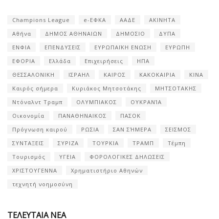
Champions League
e-ΕΦΚΑ
ΑΑΔΕ
ΑΚΙΝΗΤΑ
Αθήνα
ΔΗΜΟΣ ΑΘΗΝΑΙΩΝ
ΔΗΜΟΣΙΟ
ΔΥΠΑ
ΕΝΦΙΑ
ΕΠΕΝΔΥΣΕΙΣ
ΕΥΡΩΠΑΪΚΗ ΕΝΩΣΗ
ΕΥΡΩΠΗ
ΕΦΟΡΙΑ
Ελλάδα
Επιχειρήσεις
ΗΠΑ
ΘΕΣΣΑΛΟΝΙΚΗ
ΙΣΡΑΗΛ
ΚΑΙΡΟΣ
ΚΑΚΟΚΑΙΡΙΑ
ΚΙΝΑ
Καιρός σήμερα
Κυριάκος Μητσοτάκης
ΜΗΤΣΟΤΑΚΗΣ
Ντόναλντ Τραμπ
ΟΛΥΜΠΙΑΚΟΣ
ΟΥΚΡΑΝΊΑ
Οικονομία
ΠΑΝΑΘΗΝΑΙΚΟΣ
ΠΑΣΟΚ
Πρόγνωση καιρού
ΡΩΣΙΑ
ΣΑΝ ΣΉΜΕΡΑ
ΣΕΙΣΜΟΣ
ΣΥΝΤΑΞΕΙΣ
ΣΥΡΙΖΑ
ΤΟΥΡΚΙΑ
ΤΡΑΜΠ
Τέμπη
Τουρισμός
ΥΓΕΙΑ
ΦΟΡΟΛΟΓΙΚΕΣ ΔΗΛΩΣΕΙΣ
ΧΡΙΣΤΟΥΓΕΝΝΑ
Χρηματιστήριο Αθηνών
τεχνητή νοημοσύνη
ΤΕΛΕΥΤΑΙΑ ΝΕΑ