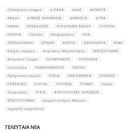
Champions League
e-ΕΦΚΑ
ΑΑΔΕ
ΑΚΙΝΗΤΑ
Αθήνα
ΔΗΜΟΣ ΑΘΗΝΑΙΩΝ
ΔΗΜΟΣΙΟ
ΔΥΠΑ
ΕΝΦΙΑ
ΕΠΕΝΔΥΣΕΙΣ
ΕΥΡΩΠΑΪΚΗ ΕΝΩΣΗ
ΕΥΡΩΠΗ
ΕΦΟΡΙΑ
Ελλάδα
Επιχειρήσεις
ΗΠΑ
ΘΕΣΣΑΛΟΝΙΚΗ
ΙΣΡΑΗΛ
ΚΑΙΡΟΣ
ΚΑΚΟΚΑΙΡΙΑ
ΚΙΝΑ
Καιρός σήμερα
Κυριάκος Μητσοτάκης
ΜΗΤΣΟΤΑΚΗΣ
Ντόναλντ Τραμπ
ΟΛΥΜΠΙΑΚΟΣ
ΟΥΚΡΑΝΊΑ
Οικονομία
ΠΑΝΑΘΗΝΑΙΚΟΣ
ΠΑΣΟΚ
Πρόγνωση καιρού
ΡΩΣΙΑ
ΣΑΝ ΣΉΜΕΡΑ
ΣΕΙΣΜΟΣ
ΣΥΝΤΑΞΕΙΣ
ΣΥΡΙΖΑ
ΤΟΥΡΚΙΑ
ΤΡΑΜΠ
Τέμπη
Τουρισμός
ΥΓΕΙΑ
ΦΟΡΟΛΟΓΙΚΕΣ ΔΗΛΩΣΕΙΣ
ΧΡΙΣΤΟΥΓΕΝΝΑ
Χρηματιστήριο Αθηνών
τεχνητή νοημοσύνη
ΤΕΛΕΥΤΑΙΑ ΝΕΑ