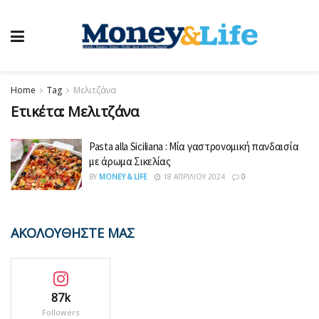
Home
Tag
Μελιτζάνα
Ετικέτα:
Μελιτζάνα
Pasta alla Siciliana : Μία γαστρονομική πανδαισία
με άρωμα Σικελίας
BY
MONEY & LIFE
18 ΑΠΡΙΛΊΟΥ 2024
0
ΑΚΟΛΟΥΘΗΣΤΕ ΜΑΣ
87k
Followers