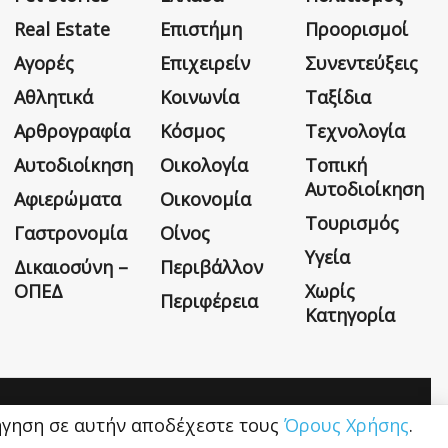
Real Estate
Επιστήμη
Προορισμοί
Αγορές
Επιχειρείν
Συνεντεύξεις
Αθλητικά
Κοινωνία
Ταξίδια
Αρθρογραφία
Κόσμος
Τεχνολογία
Αυτοδιοίκηση
Οικολογία
Τοπική
Αυτοδιοίκηση
Αφιερώματα
Οικονομία
Τουρισμός
Γαστρονομία
Οίνος
Υγεία
Δικαιοσύνη –
Περιβάλλον
ΟΠΕΔ
Χωρίς
Περιφέρεια
Κατηγορία
Η εταιρεία
Όροι Χρήσης
Επικοινωνία
ιήγηση σε αυτήν αποδέχεστε τους
Όρους Χρήσης
.