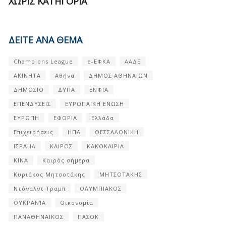
ΧΩΡΊΣ ΚΑΤΗΓΟΡΊΑ
ΔΕΙΤΕ ΑΝΑ ΘΕΜΑ
Champions League
e-ΕΦΚΑ
ΑΑΔΕ
ΑΚΙΝΗΤΑ
Αθήνα
ΔΗΜΟΣ ΑΘΗΝΑΙΩΝ
ΔΗΜΟΣΙΟ
ΔΥΠΑ
ΕΝΦΙΑ
ΕΠΕΝΔΥΣΕΙΣ
ΕΥΡΩΠΑΪΚΗ ΕΝΩΣΗ
ΕΥΡΩΠΗ
ΕΦΟΡΙΑ
Ελλάδα
Επιχειρήσεις
ΗΠΑ
ΘΕΣΣΑΛΟΝΙΚΗ
ΙΣΡΑΗΛ
ΚΑΙΡΟΣ
ΚΑΚΟΚΑΙΡΙΑ
ΚΙΝΑ
Καιρός σήμερα
Κυριάκος Μητσοτάκης
ΜΗΤΣΟΤΑΚΗΣ
Ντόναλντ Τραμπ
ΟΛΥΜΠΙΑΚΟΣ
ΟΥΚΡΑΝΊΑ
Οικονομία
ΠΑΝΑΘΗΝΑΙΚΟΣ
ΠΑΣΟΚ