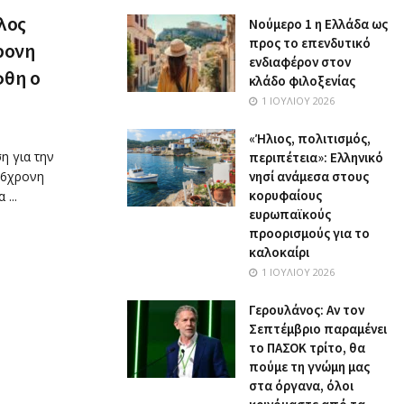
λος
Nούμερο 1 η Ελλάδα ως
προς το επενδυτικό
ρονη
ενδιαφέρον στον
φθη ο
κλάδο φιλοξενίας
1 ΙΟΥΛΊΟΥ 2026
«Ήλιος, πολιτισμός,
η για την
περιπέτεια»: Ελληνικό
16χρονη
νησί ανάμεσα στους
κορυφαίους
...
ευρωπαϊκούς
προορισμούς για το
καλοκαίρι
1 ΙΟΥΛΊΟΥ 2026
Γερουλάνος: Αν τον
Σεπτέμβριο παραμένει
το ΠΑΣΟΚ τρίτο, θα
πούμε τη γνώμη μας
στα όργανα, όλοι