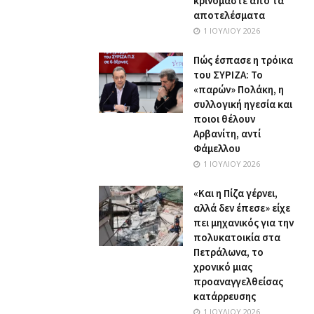
κρινόμαστε από τα
αποτελέσματα
1 ΙΟΥΛΊΟΥ 2026
Πώς έσπασε η τρόικα
του ΣΥΡΙΖΑ: Το
«παρών» Πολάκη, η
συλλογική ηγεσία και
ποιοι θέλουν
Αρβανίτη, αντί
Φάμελλου
1 ΙΟΥΛΊΟΥ 2026
«Και η Πίζα γέρνει,
αλλά δεν έπεσε» είχε
πει μηχανικός για την
πολυκατοικία στα
Πετράλωνα, το
χρονικό μιας
προαναγγελθείσας
κατάρρευσης
1 ΙΟΥΛΊΟΥ 2026