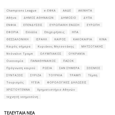
Champions League
e-ΕΦΚΑ
ΑΑΔΕ
ΑΚΙΝΗΤΑ
Αθήνα
ΔΗΜΟΣ ΑΘΗΝΑΙΩΝ
ΔΗΜΟΣΙΟ
ΔΥΠΑ
ΕΝΦΙΑ
ΕΠΕΝΔΥΣΕΙΣ
ΕΥΡΩΠΑΪΚΗ ΕΝΩΣΗ
ΕΥΡΩΠΗ
ΕΦΟΡΙΑ
Ελλάδα
Επιχειρήσεις
ΗΠΑ
ΘΕΣΣΑΛΟΝΙΚΗ
ΙΣΡΑΗΛ
ΚΑΙΡΟΣ
ΚΑΚΟΚΑΙΡΙΑ
ΚΙΝΑ
Καιρός σήμερα
Κυριάκος Μητσοτάκης
ΜΗΤΣΟΤΑΚΗΣ
Ντόναλντ Τραμπ
ΟΛΥΜΠΙΑΚΟΣ
ΟΥΚΡΑΝΊΑ
Οικονομία
ΠΑΝΑΘΗΝΑΙΚΟΣ
ΠΑΣΟΚ
Πρόγνωση καιρού
ΡΩΣΙΑ
ΣΑΝ ΣΉΜΕΡΑ
ΣΕΙΣΜΟΣ
ΣΥΝΤΑΞΕΙΣ
ΣΥΡΙΖΑ
ΤΟΥΡΚΙΑ
ΤΡΑΜΠ
Τέμπη
Τουρισμός
ΥΓΕΙΑ
ΦΟΡΟΛΟΓΙΚΕΣ ΔΗΛΩΣΕΙΣ
ΧΡΙΣΤΟΥΓΕΝΝΑ
Χρηματιστήριο Αθηνών
τεχνητή νοημοσύνη
ΤΕΛΕΥΤΑΙΑ ΝΕΑ