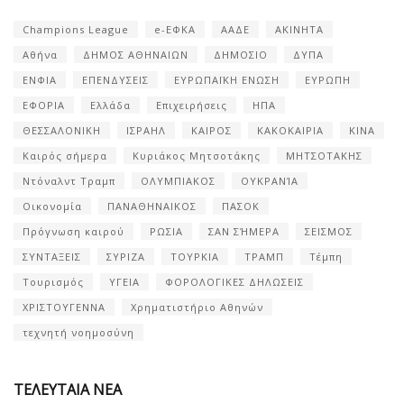
Champions League
e-ΕΦΚΑ
ΑΑΔΕ
ΑΚΙΝΗΤΑ
Αθήνα
ΔΗΜΟΣ ΑΘΗΝΑΙΩΝ
ΔΗΜΟΣΙΟ
ΔΥΠΑ
ΕΝΦΙΑ
ΕΠΕΝΔΥΣΕΙΣ
ΕΥΡΩΠΑΪΚΗ ΕΝΩΣΗ
ΕΥΡΩΠΗ
ΕΦΟΡΙΑ
Ελλάδα
Επιχειρήσεις
ΗΠΑ
ΘΕΣΣΑΛΟΝΙΚΗ
ΙΣΡΑΗΛ
ΚΑΙΡΟΣ
ΚΑΚΟΚΑΙΡΙΑ
ΚΙΝΑ
Καιρός σήμερα
Κυριάκος Μητσοτάκης
ΜΗΤΣΟΤΑΚΗΣ
Ντόναλντ Τραμπ
ΟΛΥΜΠΙΑΚΟΣ
ΟΥΚΡΑΝΊΑ
Οικονομία
ΠΑΝΑΘΗΝΑΙΚΟΣ
ΠΑΣΟΚ
Πρόγνωση καιρού
ΡΩΣΙΑ
ΣΑΝ ΣΉΜΕΡΑ
ΣΕΙΣΜΟΣ
ΣΥΝΤΑΞΕΙΣ
ΣΥΡΙΖΑ
ΤΟΥΡΚΙΑ
ΤΡΑΜΠ
Τέμπη
Τουρισμός
ΥΓΕΙΑ
ΦΟΡΟΛΟΓΙΚΕΣ ΔΗΛΩΣΕΙΣ
ΧΡΙΣΤΟΥΓΕΝΝΑ
Χρηματιστήριο Αθηνών
τεχνητή νοημοσύνη
ΤΕΛΕΥΤΑΙΑ ΝΕΑ