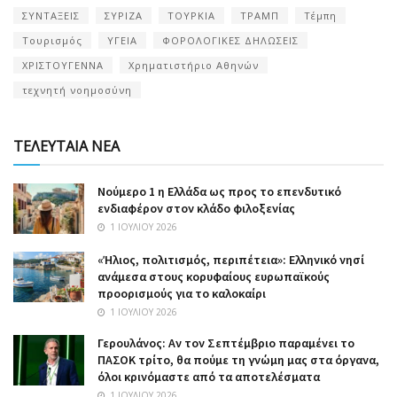
ΣΥΝΤΑΞΕΙΣ
ΣΥΡΙΖΑ
ΤΟΥΡΚΙΑ
ΤΡΑΜΠ
Τέμπη
Τουρισμός
ΥΓΕΙΑ
ΦΟΡΟΛΟΓΙΚΕΣ ΔΗΛΩΣΕΙΣ
ΧΡΙΣΤΟΥΓΕΝΝΑ
Χρηματιστήριο Αθηνών
τεχνητή νοημοσύνη
ΤΕΛΕΥΤΑΙΑ ΝΕΑ
Nούμερο 1 η Ελλάδα ως προς το επενδυτικό
ενδιαφέρον στον κλάδο φιλοξενίας
1 ΙΟΥΛΊΟΥ 2026
«Ήλιος, πολιτισμός, περιπέτεια»: Ελληνικό νησί
ανάμεσα στους κορυφαίους ευρωπαϊκούς
προορισμούς για το καλοκαίρι
1 ΙΟΥΛΊΟΥ 2026
Γερουλάνος: Αν τον Σεπτέμβριο παραμένει το
ΠΑΣΟΚ τρίτο, θα πούμε τη γνώμη μας στα όργανα,
όλοι κρινόμαστε από τα αποτελέσματα
1 ΙΟΥΛΊΟΥ 2026