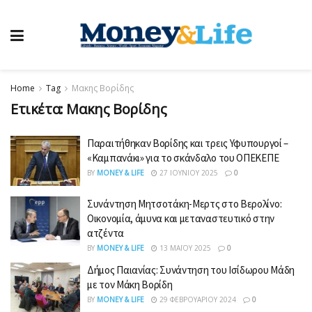
Home
Tag
Μακης Βορίδης
Ετικέτα:
Μακης Βορίδης
Παραιτήθηκαν Βορίδης και τρεις Υφυπουργοί –
«Καμπανάκι» για το σκάνδαλο του ΟΠΕΚΕΠΕ
BY
MONEY & LIFE
27 ΙΟΥΝΊΟΥ 2025
0
Συνάντηση Μητσοτάκη-Μερτς στο Βερολίνο:
Οικονομία, άμυνα και μεταναστευτικό στην
ατζέντα
BY
MONEY & LIFE
13 ΜΑΪ́ΟΥ 2025
0
Δήμος Παιανίας: Συνάντηση του Ισίδωρου Μάδη
με τον Μάκη Βορίδη
BY
MONEY & LIFE
29 ΦΕΒΡΟΥΑΡΊΟΥ 2024
0