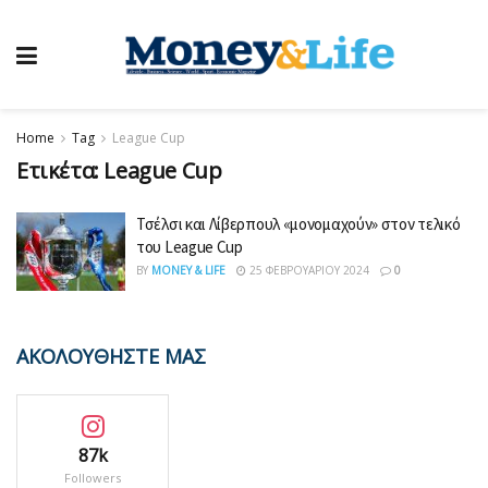
Home
Tag
League Cup
Ετικέτα:
League Cup
Τσέλσι και Λίβερπουλ «μονομαχούν» στον τελικό
του League Cup
BY
MONEY & LIFE
25 ΦΕΒΡΟΥΑΡΊΟΥ 2024
0
ΑΚΟΛΟΥΘΗΣΤΕ ΜΑΣ
87k
Followers