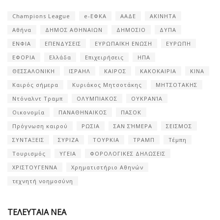
Champions League
e-ΕΦΚΑ
ΑΑΔΕ
ΑΚΙΝΗΤΑ
Αθήνα
ΔΗΜΟΣ ΑΘΗΝΑΙΩΝ
ΔΗΜΟΣΙΟ
ΔΥΠΑ
ΕΝΦΙΑ
ΕΠΕΝΔΥΣΕΙΣ
ΕΥΡΩΠΑΪΚΗ ΕΝΩΣΗ
ΕΥΡΩΠΗ
ΕΦΟΡΙΑ
Ελλάδα
Επιχειρήσεις
ΗΠΑ
ΘΕΣΣΑΛΟΝΙΚΗ
ΙΣΡΑΗΛ
ΚΑΙΡΟΣ
ΚΑΚΟΚΑΙΡΙΑ
ΚΙΝΑ
Καιρός σήμερα
Κυριάκος Μητσοτάκης
ΜΗΤΣΟΤΑΚΗΣ
Ντόναλντ Τραμπ
ΟΛΥΜΠΙΑΚΟΣ
ΟΥΚΡΑΝΊΑ
Οικονομία
ΠΑΝΑΘΗΝΑΙΚΟΣ
ΠΑΣΟΚ
Πρόγνωση καιρού
ΡΩΣΙΑ
ΣΑΝ ΣΉΜΕΡΑ
ΣΕΙΣΜΟΣ
ΣΥΝΤΑΞΕΙΣ
ΣΥΡΙΖΑ
ΤΟΥΡΚΙΑ
ΤΡΑΜΠ
Τέμπη
Τουρισμός
ΥΓΕΙΑ
ΦΟΡΟΛΟΓΙΚΕΣ ΔΗΛΩΣΕΙΣ
ΧΡΙΣΤΟΥΓΕΝΝΑ
Χρηματιστήριο Αθηνών
τεχνητή νοημοσύνη
ΤΕΛΕΥΤΑΙΑ ΝΕΑ