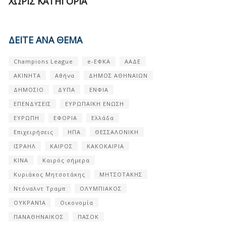
ΧΩΡΊΣ ΚΑΤΗΓΟΡΊΑ
ΔΕΙΤΕ ΑΝΑ ΘΕΜΑ
Champions League
e-ΕΦΚΑ
ΑΑΔΕ
ΑΚΙΝΗΤΑ
Αθήνα
ΔΗΜΟΣ ΑΘΗΝΑΙΩΝ
ΔΗΜΟΣΙΟ
ΔΥΠΑ
ΕΝΦΙΑ
ΕΠΕΝΔΥΣΕΙΣ
ΕΥΡΩΠΑΪΚΗ ΕΝΩΣΗ
ΕΥΡΩΠΗ
ΕΦΟΡΙΑ
Ελλάδα
Επιχειρήσεις
ΗΠΑ
ΘΕΣΣΑΛΟΝΙΚΗ
ΙΣΡΑΗΛ
ΚΑΙΡΟΣ
ΚΑΚΟΚΑΙΡΙΑ
ΚΙΝΑ
Καιρός σήμερα
Κυριάκος Μητσοτάκης
ΜΗΤΣΟΤΑΚΗΣ
Ντόναλντ Τραμπ
ΟΛΥΜΠΙΑΚΟΣ
ΟΥΚΡΑΝΊΑ
Οικονομία
ΠΑΝΑΘΗΝΑΙΚΟΣ
ΠΑΣΟΚ