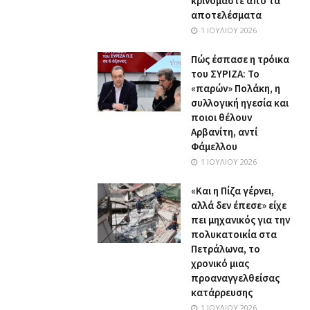
κρινόμαστε από τα
αποτελέσματα
1 ΙΟΥΛΊΟΥ 2026
Πώς έσπασε η τρόικα
του ΣΥΡΙΖΑ: Το
«παρών» Πολάκη, η
συλλογική ηγεσία και
ποιοι θέλουν
Αρβανίτη, αντί
Φάμελλου
1 ΙΟΥΛΊΟΥ 2026
«Και η Πίζα γέρνει,
αλλά δεν έπεσε» είχε
πει μηχανικός για την
πολυκατοικία στα
Πετράλωνα, το
χρονικό μιας
προαναγγελθείσας
κατάρρευσης
1 ΙΟΥΛΊΟΥ 2026