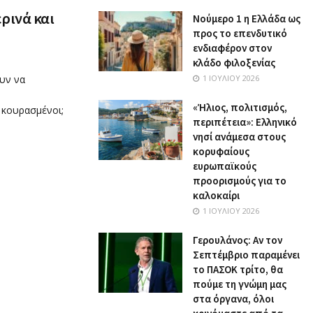
ρινά και
Nούμερο 1 η Ελλάδα ως
προς το επενδυτικό
ενδιαφέρον στον
κλάδο φιλοξενίας
ουν να
1 ΙΟΥΛΊΟΥ 2026
«Ήλιος, πολιτισμός,
 κουρασμένοι;
περιπέτεια»: Ελληνικό
νησί ανάμεσα στους
κορυφαίους
ευρωπαϊκούς
προορισμούς για το
καλοκαίρι
1 ΙΟΥΛΊΟΥ 2026
Γερουλάνος: Αν τον
Σεπτέμβριο παραμένει
το ΠΑΣΟΚ τρίτο, θα
πούμε τη γνώμη μας
στα όργανα, όλοι