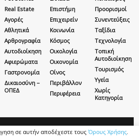
Real Estate
Επιστήμη
Προορισμοί
Αγορές
Επιχειρείν
Συνεντεύξεις
Αθλητικά
Κοινωνία
Ταξίδια
Αρθρογραφία
Κόσμος
Τεχνολογία
Αυτοδιοίκηση
Οικολογία
Τοπική
Αυτοδιοίκηση
Αφιερώματα
Οικονομία
Τουρισμός
Γαστρονομία
Οίνος
Υγεία
Δικαιοσύνη –
Περιβάλλον
ΟΠΕΔ
Χωρίς
Περιφέρεια
Κατηγορία
Η εταιρεία
Όροι Χρήσης
Επικοινωνία
ιήγηση σε αυτήν αποδέχεστε τους
Όρους Χρήσης
.