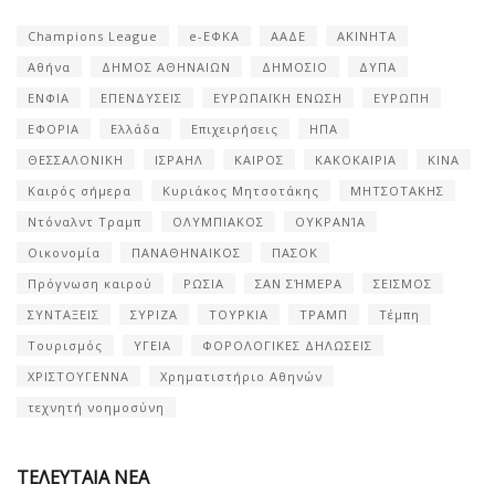
Champions League
e-ΕΦΚΑ
ΑΑΔΕ
ΑΚΙΝΗΤΑ
Αθήνα
ΔΗΜΟΣ ΑΘΗΝΑΙΩΝ
ΔΗΜΟΣΙΟ
ΔΥΠΑ
ΕΝΦΙΑ
ΕΠΕΝΔΥΣΕΙΣ
ΕΥΡΩΠΑΪΚΗ ΕΝΩΣΗ
ΕΥΡΩΠΗ
ΕΦΟΡΙΑ
Ελλάδα
Επιχειρήσεις
ΗΠΑ
ΘΕΣΣΑΛΟΝΙΚΗ
ΙΣΡΑΗΛ
ΚΑΙΡΟΣ
ΚΑΚΟΚΑΙΡΙΑ
ΚΙΝΑ
Καιρός σήμερα
Κυριάκος Μητσοτάκης
ΜΗΤΣΟΤΑΚΗΣ
Ντόναλντ Τραμπ
ΟΛΥΜΠΙΑΚΟΣ
ΟΥΚΡΑΝΊΑ
Οικονομία
ΠΑΝΑΘΗΝΑΙΚΟΣ
ΠΑΣΟΚ
Πρόγνωση καιρού
ΡΩΣΙΑ
ΣΑΝ ΣΉΜΕΡΑ
ΣΕΙΣΜΟΣ
ΣΥΝΤΑΞΕΙΣ
ΣΥΡΙΖΑ
ΤΟΥΡΚΙΑ
ΤΡΑΜΠ
Τέμπη
Τουρισμός
ΥΓΕΙΑ
ΦΟΡΟΛΟΓΙΚΕΣ ΔΗΛΩΣΕΙΣ
ΧΡΙΣΤΟΥΓΕΝΝΑ
Χρηματιστήριο Αθηνών
τεχνητή νοημοσύνη
ΤΕΛΕΥΤΑΙΑ ΝΕΑ