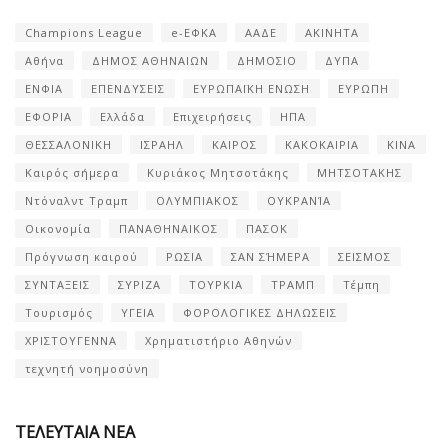
Champions League
e-ΕΦΚΑ
ΑΑΔΕ
ΑΚΙΝΗΤΑ
Αθήνα
ΔΗΜΟΣ ΑΘΗΝΑΙΩΝ
ΔΗΜΟΣΙΟ
ΔΥΠΑ
ΕΝΦΙΑ
ΕΠΕΝΔΥΣΕΙΣ
ΕΥΡΩΠΑΪΚΗ ΕΝΩΣΗ
ΕΥΡΩΠΗ
ΕΦΟΡΙΑ
Ελλάδα
Επιχειρήσεις
ΗΠΑ
ΘΕΣΣΑΛΟΝΙΚΗ
ΙΣΡΑΗΛ
ΚΑΙΡΟΣ
ΚΑΚΟΚΑΙΡΙΑ
ΚΙΝΑ
Καιρός σήμερα
Κυριάκος Μητσοτάκης
ΜΗΤΣΟΤΑΚΗΣ
Ντόναλντ Τραμπ
ΟΛΥΜΠΙΑΚΟΣ
ΟΥΚΡΑΝΊΑ
Οικονομία
ΠΑΝΑΘΗΝΑΙΚΟΣ
ΠΑΣΟΚ
Πρόγνωση καιρού
ΡΩΣΙΑ
ΣΑΝ ΣΉΜΕΡΑ
ΣΕΙΣΜΟΣ
ΣΥΝΤΑΞΕΙΣ
ΣΥΡΙΖΑ
ΤΟΥΡΚΙΑ
ΤΡΑΜΠ
Τέμπη
Τουρισμός
ΥΓΕΙΑ
ΦΟΡΟΛΟΓΙΚΕΣ ΔΗΛΩΣΕΙΣ
ΧΡΙΣΤΟΥΓΕΝΝΑ
Χρηματιστήριο Αθηνών
τεχνητή νοημοσύνη
ΤΕΛΕΥΤΑΙΑ ΝΕΑ