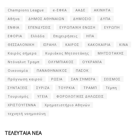
Champions League
e-ΕΦΚΑ
ΑΑΔΕ
ΑΚΙΝΗΤΑ
Αθήνα
ΔΗΜΟΣ ΑΘΗΝΑΙΩΝ
ΔΗΜΟΣΙΟ
ΔΥΠΑ
ΕΝΦΙΑ
ΕΠΕΝΔΥΣΕΙΣ
ΕΥΡΩΠΑΪΚΗ ΕΝΩΣΗ
ΕΥΡΩΠΗ
ΕΦΟΡΙΑ
Ελλάδα
Επιχειρήσεις
ΗΠΑ
ΘΕΣΣΑΛΟΝΙΚΗ
ΙΣΡΑΗΛ
ΚΑΙΡΟΣ
ΚΑΚΟΚΑΙΡΙΑ
ΚΙΝΑ
Καιρός σήμερα
Κυριάκος Μητσοτάκης
ΜΗΤΣΟΤΑΚΗΣ
Ντόναλντ Τραμπ
ΟΛΥΜΠΙΑΚΟΣ
ΟΥΚΡΑΝΊΑ
Οικονομία
ΠΑΝΑΘΗΝΑΙΚΟΣ
ΠΑΣΟΚ
Πρόγνωση καιρού
ΡΩΣΙΑ
ΣΑΝ ΣΉΜΕΡΑ
ΣΕΙΣΜΟΣ
ΣΥΝΤΑΞΕΙΣ
ΣΥΡΙΖΑ
ΤΟΥΡΚΙΑ
ΤΡΑΜΠ
Τέμπη
Τουρισμός
ΥΓΕΙΑ
ΦΟΡΟΛΟΓΙΚΕΣ ΔΗΛΩΣΕΙΣ
ΧΡΙΣΤΟΥΓΕΝΝΑ
Χρηματιστήριο Αθηνών
τεχνητή νοημοσύνη
ΤΕΛΕΥΤΑΙΑ ΝΕΑ