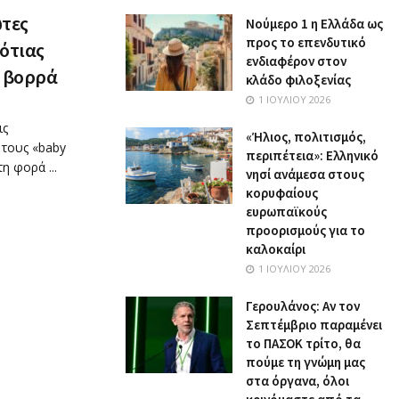
ώτες
Nούμερο 1 η Ελλάδα ως
προς το επενδυτικό
ότιας
ενδιαφέρον στον
υ βορρά
κλάδο φιλοξενίας
1 ΙΟΥΛΊΟΥ 2026
ις
«Ήλιος, πολιτισμός,
ε τους «baby
περιπέτεια»: Ελληνικό
η φορά ...
νησί ανάμεσα στους
κορυφαίους
ευρωπαϊκούς
προορισμούς για το
καλοκαίρι
1 ΙΟΥΛΊΟΥ 2026
Γερουλάνος: Αν τον
Σεπτέμβριο παραμένει
το ΠΑΣΟΚ τρίτο, θα
πούμε τη γνώμη μας
στα όργανα, όλοι