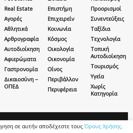
Real Estate
Επιστήμη
Προορισμοί
Αγορές
Επιχειρείν
Συνεντεύξεις
Αθλητικά
Κοινωνία
Ταξίδια
Αρθρογραφία
Κόσμος
Τεχνολογία
Αυτοδιοίκηση
Οικολογία
Τοπική
Αυτοδιοίκηση
Αφιερώματα
Οικονομία
Τουρισμός
Γαστρονομία
Οίνος
Υγεία
Δικαιοσύνη –
Περιβάλλον
ΟΠΕΔ
Χωρίς
Περιφέρεια
Κατηγορία
Η εταιρεία
Όροι Χρήσης
Επικοινωνία
ιήγηση σε αυτήν αποδέχεστε τους
Όρους Χρήσης
.