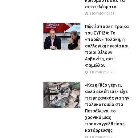
κρινόμαστε από τα
αποτελέσματα
1 ΙΟΥΛΊΟΥ 2026
Πώς έσπασε η τρόικα
του ΣΥΡΙΖΑ: Το
«παρών» Πολάκη, η
συλλογική ηγεσία και
ποιοι θέλουν
Αρβανίτη, αντί
Φάμελλου
1 ΙΟΥΛΊΟΥ 2026
«Και η Πίζα γέρνει,
αλλά δεν έπεσε» είχε
πει μηχανικός για την
πολυκατοικία στα
Πετράλωνα, το
χρονικό μιας
προαναγγελθείσας
κατάρρευσης
1 ΙΟΥΛΊΟΥ 2026