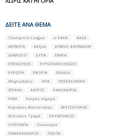
ΧΩΡΊΣ ΚΑΤΗΓΟΡΊΑ
ΔΕΙΤΕ ΑΝΑ ΘΕΜΑ
Champions League
e-ΕΦΚΑ
ΑΑΔΕ
ΑΚΙΝΗΤΑ
Αθήνα
ΔΗΜΟΣ ΑΘΗΝΑΙΩΝ
ΔΗΜΟΣΙΟ
ΔΥΠΑ
ΕΝΦΙΑ
ΕΠΕΝΔΥΣΕΙΣ
ΕΥΡΩΠΑΪΚΗ ΕΝΩΣΗ
ΕΥΡΩΠΗ
ΕΦΟΡΙΑ
Ελλάδα
Επιχειρήσεις
ΗΠΑ
ΘΕΣΣΑΛΟΝΙΚΗ
ΙΣΡΑΗΛ
ΚΑΙΡΟΣ
ΚΑΚΟΚΑΙΡΙΑ
ΚΙΝΑ
Καιρός σήμερα
Κυριάκος Μητσοτάκης
ΜΗΤΣΟΤΑΚΗΣ
Ντόναλντ Τραμπ
ΟΛΥΜΠΙΑΚΟΣ
ΟΥΚΡΑΝΊΑ
Οικονομία
ΠΑΝΑΘΗΝΑΙΚΟΣ
ΠΑΣΟΚ