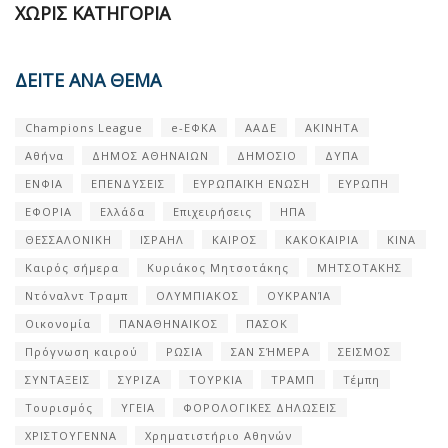
ΧΩΡΊΣ ΚΑΤΗΓΟΡΊΑ
ΔΕΙΤΕ ΑΝΑ ΘΕΜΑ
Champions League
e-ΕΦΚΑ
ΑΑΔΕ
ΑΚΙΝΗΤΑ
Αθήνα
ΔΗΜΟΣ ΑΘΗΝΑΙΩΝ
ΔΗΜΟΣΙΟ
ΔΥΠΑ
ΕΝΦΙΑ
ΕΠΕΝΔΥΣΕΙΣ
ΕΥΡΩΠΑΪΚΗ ΕΝΩΣΗ
ΕΥΡΩΠΗ
ΕΦΟΡΙΑ
Ελλάδα
Επιχειρήσεις
ΗΠΑ
ΘΕΣΣΑΛΟΝΙΚΗ
ΙΣΡΑΗΛ
ΚΑΙΡΟΣ
ΚΑΚΟΚΑΙΡΙΑ
ΚΙΝΑ
Καιρός σήμερα
Κυριάκος Μητσοτάκης
ΜΗΤΣΟΤΑΚΗΣ
Ντόναλντ Τραμπ
ΟΛΥΜΠΙΑΚΟΣ
ΟΥΚΡΑΝΊΑ
Οικονομία
ΠΑΝΑΘΗΝΑΙΚΟΣ
ΠΑΣΟΚ
Πρόγνωση καιρού
ΡΩΣΙΑ
ΣΑΝ ΣΉΜΕΡΑ
ΣΕΙΣΜΟΣ
ΣΥΝΤΑΞΕΙΣ
ΣΥΡΙΖΑ
ΤΟΥΡΚΙΑ
ΤΡΑΜΠ
Τέμπη
Τουρισμός
ΥΓΕΙΑ
ΦΟΡΟΛΟΓΙΚΕΣ ΔΗΛΩΣΕΙΣ
ΧΡΙΣΤΟΥΓΕΝΝΑ
Χρηματιστήριο Αθηνών