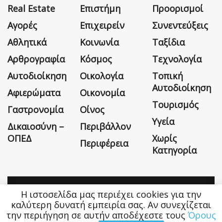
Real Estate
Επιστήμη
Προορισμοί
Αγορές
Επιχειρείν
Συνεντεύξεις
Αθλητικά
Κοινωνία
Ταξίδια
Αρθρογραφία
Κόσμος
Τεχνολογία
Αυτοδιοίκηση
Οικολογία
Τοπική
Αυτοδιοίκηση
Αφιερώματα
Οικονομία
Τουρισμός
Γαστρονομία
Οίνος
Υγεία
Δικαιοσύνη –
Περιβάλλον
ΟΠΕΔ
Χωρίς
Περιφέρεια
Κατηγορία
Η ιστοσελίδα μας περιέχει cookies για την
Η εταιρεία
Όροι Χρήσης
Επικοινωνία
καλύτερη δυνατή εμπειρία σας. Αν συνεχίζεται
την περιήγηση σε αυτήν αποδέχεστε τους
Όρους
Money&Life
©