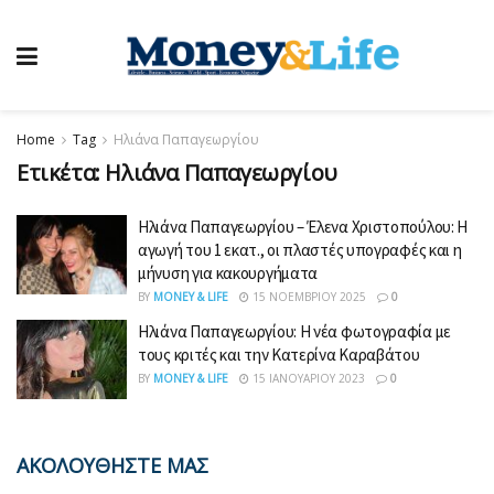
Home
Tag
Ηλιάνα Παπαγεωργίου
Ετικέτα:
Ηλιάνα Παπαγεωργίου
Ηλιάνα Παπαγεωργίου – Έλενα Χριστοπούλου: Η
αγωγή του 1 εκατ., οι πλαστές υπογραφές και η
μήνυση για κακουργήματα
BY
MONEY & LIFE
15 ΝΟΕΜΒΡΊΟΥ 2025
0
Ηλιάνα Παπαγεωργίου: Η νέα φωτογραφία με
τους κριτές και την Κατερίνα Καραβάτου
BY
MONEY & LIFE
15 ΙΑΝΟΥΑΡΊΟΥ 2023
0
ΑΚΟΛΟΥΘΗΣΤΕ ΜΑΣ