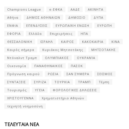
Champions League
e-ΕΦΚΑ
ΑΑΔΕ
ΑΚΙΝΗΤΑ
Αθήνα
ΔΗΜΟΣ ΑΘΗΝΑΙΩΝ
ΔΗΜΟΣΙΟ
ΔΥΠΑ
ΕΝΦΙΑ
ΕΠΕΝΔΥΣΕΙΣ
ΕΥΡΩΠΑΪΚΗ ΕΝΩΣΗ
ΕΥΡΩΠΗ
ΕΦΟΡΙΑ
Ελλάδα
Επιχειρήσεις
ΗΠΑ
ΘΕΣΣΑΛΟΝΙΚΗ
ΙΣΡΑΗΛ
ΚΑΙΡΟΣ
ΚΑΚΟΚΑΙΡΙΑ
ΚΙΝΑ
Καιρός σήμερα
Κυριάκος Μητσοτάκης
ΜΗΤΣΟΤΑΚΗΣ
Ντόναλντ Τραμπ
ΟΛΥΜΠΙΑΚΟΣ
ΟΥΚΡΑΝΊΑ
Οικονομία
ΠΑΝΑΘΗΝΑΙΚΟΣ
ΠΑΣΟΚ
Πρόγνωση καιρού
ΡΩΣΙΑ
ΣΑΝ ΣΉΜΕΡΑ
ΣΕΙΣΜΟΣ
ΣΥΝΤΑΞΕΙΣ
ΣΥΡΙΖΑ
ΤΟΥΡΚΙΑ
ΤΡΑΜΠ
Τέμπη
Τουρισμός
ΥΓΕΙΑ
ΦΟΡΟΛΟΓΙΚΕΣ ΔΗΛΩΣΕΙΣ
ΧΡΙΣΤΟΥΓΕΝΝΑ
Χρηματιστήριο Αθηνών
τεχνητή νοημοσύνη
ΤΕΛΕΥΤΑΙΑ ΝΕΑ