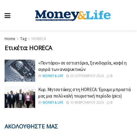
Home
Tag
HORECA
Ετικέτα:
HORECA
«Ποντάρει» σε εστιατόρια, ξενοδοχεία, καφέ η
αγορά των αναψυκτικών
BY
MONEY & LIFE
29 ΣΕΠΤΕΜΒΡΊΟΥ 2024
0
Κυρ. Μητσοτάκης στη HORECA: Έχουμε μπροστά
μας μια πολύ καλή τουριστική περίοδο (pics)
BY
MONEY & LIFE
10 ΦΕΒΡΟΥΑΡΊΟΥ 2024
0
ΑΚΟΛΟΥΘΗΣΤΕ ΜΑΣ