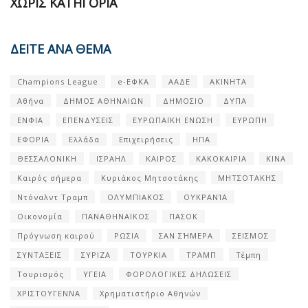
ΧΩΡΊΣ ΚΑΤΗΓΟΡΊΑ
ΔΕΙΤΕ ΑΝΑ ΘΕΜΑ
Champions League
e-ΕΦΚΑ
ΑΑΔΕ
ΑΚΙΝΗΤΑ
Αθήνα
ΔΗΜΟΣ ΑΘΗΝΑΙΩΝ
ΔΗΜΟΣΙΟ
ΔΥΠΑ
ΕΝΦΙΑ
ΕΠΕΝΔΥΣΕΙΣ
ΕΥΡΩΠΑΪΚΗ ΕΝΩΣΗ
ΕΥΡΩΠΗ
ΕΦΟΡΙΑ
Ελλάδα
Επιχειρήσεις
ΗΠΑ
ΘΕΣΣΑΛΟΝΙΚΗ
ΙΣΡΑΗΛ
ΚΑΙΡΟΣ
ΚΑΚΟΚΑΙΡΙΑ
ΚΙΝΑ
Καιρός σήμερα
Κυριάκος Μητσοτάκης
ΜΗΤΣΟΤΑΚΗΣ
Ντόναλντ Τραμπ
ΟΛΥΜΠΙΑΚΟΣ
ΟΥΚΡΑΝΊΑ
Οικονομία
ΠΑΝΑΘΗΝΑΙΚΟΣ
ΠΑΣΟΚ
Πρόγνωση καιρού
ΡΩΣΙΑ
ΣΑΝ ΣΉΜΕΡΑ
ΣΕΙΣΜΟΣ
ΣΥΝΤΑΞΕΙΣ
ΣΥΡΙΖΑ
ΤΟΥΡΚΙΑ
ΤΡΑΜΠ
Τέμπη
Τουρισμός
ΥΓΕΙΑ
ΦΟΡΟΛΟΓΙΚΕΣ ΔΗΛΩΣΕΙΣ
ΧΡΙΣΤΟΥΓΕΝΝΑ
Χρηματιστήριο Αθηνών