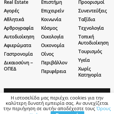
Real Estate
Επιστήμη
Προορισμοί
Αγορές
Επιχειρείν
Συνεντεύξεις
Αθλητικά
Κοινωνία
Ταξίδια
Αρθρογραφία
Κόσμος
Τεχνολογία
Αυτοδιοίκηση
Οικολογία
Τοπική
Αυτοδιοίκηση
Αφιερώματα
Οικονομία
Τουρισμός
Γαστρονομία
Οίνος
Υγεία
Δικαιοσύνη –
Περιβάλλον
ΟΠΕΔ
Χωρίς
Περιφέρεια
Κατηγορία
Η ιστοσελίδα μας περιέχει cookies για την
Η εταιρεία
Όροι Χρήσης
Επικοινωνία
καλύτερη δυνατή εμπειρία σας. Αν συνεχίζεται
την περιήγηση σε αυτήν αποδέχεστε τους
Όρους
Money&Life
©