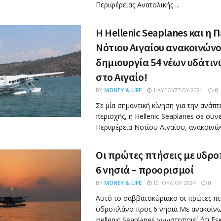
Περιφέρειας Ανατολικής ...
Η Hellenic Seaplanes και η 
Νότιου Αιγαίου ανακοινώνο
δημιουργία 54 νέων υδάτιν
στο Αιγαίο!
BY
MONEY & LIFE
1 ΑΥΓΟΎΣΤΟΥ 2024
0
Σε μία σημαντική κίνηση για την ανάπτ
περιοχής, η Hellenic Seaplanes σε συν
Περιφέρεια Νοτίου Αιγαίου, ανακοινώνε
Οι πρώτες πτήσεις με υδρο
6 νησιά – προορισμοί
BY
MONEY & LIFE
10 ΙΟΥΛΊΟΥ 2024
0
Αυτό το σαββατοκύριακο οι πρώτες πτ
υδροπλάνο προς 6 νησιά Με ανακοίνω
Hellenic Seaplanes γνωστοποιεί ότι ξεκ