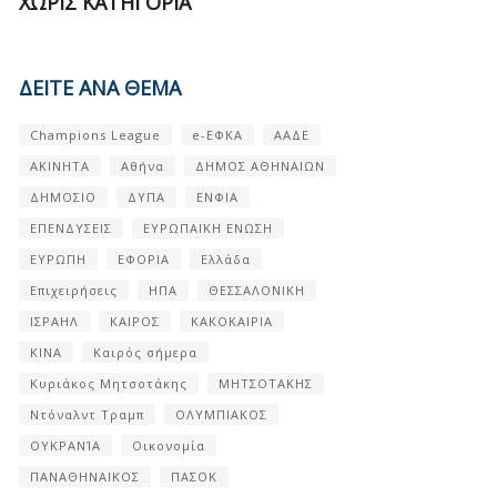
ΧΩΡΊΣ ΚΑΤΗΓΟΡΊΑ
ΔΕΙΤΕ ΑΝΑ ΘΕΜΑ
Champions League
e-ΕΦΚΑ
ΑΑΔΕ
ΑΚΙΝΗΤΑ
Αθήνα
ΔΗΜΟΣ ΑΘΗΝΑΙΩΝ
ΔΗΜΟΣΙΟ
ΔΥΠΑ
ΕΝΦΙΑ
ΕΠΕΝΔΥΣΕΙΣ
ΕΥΡΩΠΑΪΚΗ ΕΝΩΣΗ
ΕΥΡΩΠΗ
ΕΦΟΡΙΑ
Ελλάδα
Επιχειρήσεις
ΗΠΑ
ΘΕΣΣΑΛΟΝΙΚΗ
ΙΣΡΑΗΛ
ΚΑΙΡΟΣ
ΚΑΚΟΚΑΙΡΙΑ
ΚΙΝΑ
Καιρός σήμερα
Κυριάκος Μητσοτάκης
ΜΗΤΣΟΤΑΚΗΣ
Ντόναλντ Τραμπ
ΟΛΥΜΠΙΑΚΟΣ
ΟΥΚΡΑΝΊΑ
Οικονομία
ΠΑΝΑΘΗΝΑΙΚΟΣ
ΠΑΣΟΚ