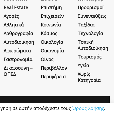
Real Estate
Επιστήμη
Προορισμοί
Αγορές
Επιχειρείν
Συνεντεύξεις
Αθλητικά
Κοινωνία
Ταξίδια
Αρθρογραφία
Κόσμος
Τεχνολογία
Αυτοδιοίκηση
Οικολογία
Τοπική
Αυτοδιοίκηση
Αφιερώματα
Οικονομία
Τουρισμός
Γαστρονομία
Οίνος
Υγεία
Δικαιοσύνη –
Περιβάλλον
ΟΠΕΔ
Χωρίς
Περιφέρεια
Κατηγορία
Η εταιρεία
Όροι Χρήσης
Επικοινωνία
ιήγηση σε αυτήν αποδέχεστε τους
Όρους Χρήσης
.