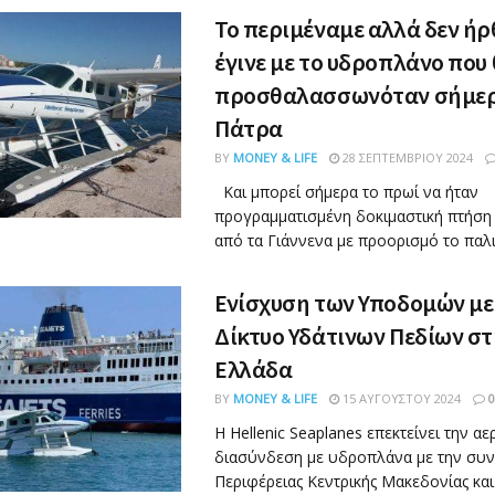
Το περιμέναμε αλλά δεν ήρθ
έγινε με το υδροπλάνο που
προσθαλασσωνόταν σήμερ
Πάτρα
BY
MONEY & LIFE
28 ΣΕΠΤΕΜΒΡΊΟΥ 2024
Και μπορεί σήμερα το πρωί να ήταν
προγραμματισμένη δοκιμαστική πτήσ
από τα Γιάννενα με προορισμό το παλιό
Ενίσχυση των Υποδομών με
Δίκτυο Υδάτινων Πεδίων στ
Ελλάδα
BY
MONEY & LIFE
15 ΑΥΓΟΎΣΤΟΥ 2024
0
Η Hellenic Seaplanes επεκτείνει την α
διασύνδεση με υδροπλάνα με την συν
Περιφέρειας Κεντρικής Μακεδονίας και