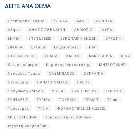
ΔΕΙΤΕ ΑΝΑ ΘΕΜΑ
Champions League
e-ΕΦΚΑ
ΑΑΔΕ
ΑΚΙΝΗΤΑ
Αθήνα
ΔΗΜΟΣ ΑΘΗΝΑΙΩΝ
ΔΗΜΟΣΙΟ
ΔΥΠΑ
ΕΝΦΙΑ
ΕΠΕΝΔΥΣΕΙΣ
ΕΥΡΩΠΑΪΚΗ ΕΝΩΣΗ
ΕΥΡΩΠΗ
ΕΦΟΡΙΑ
Ελλάδα
Επιχειρήσεις
ΗΠΑ
ΘΕΣΣΑΛΟΝΙΚΗ
ΙΣΡΑΗΛ
ΚΑΙΡΟΣ
ΚΑΚΟΚΑΙΡΙΑ
ΚΙΝΑ
Καιρός σήμερα
Κυριάκος Μητσοτάκης
ΜΗΤΣΟΤΑΚΗΣ
Ντόναλντ Τραμπ
ΟΛΥΜΠΙΑΚΟΣ
ΟΥΚΡΑΝΊΑ
Οικονομία
ΠΑΝΑΘΗΝΑΙΚΟΣ
ΠΑΣΟΚ
Πρόγνωση καιρού
ΡΩΣΙΑ
ΣΑΝ ΣΉΜΕΡΑ
ΣΕΙΣΜΟΣ
ΣΥΝΤΑΞΕΙΣ
ΣΥΡΙΖΑ
ΤΟΥΡΚΙΑ
ΤΡΑΜΠ
Τέμπη
Τουρισμός
ΥΓΕΙΑ
ΦΟΡΟΛΟΓΙΚΕΣ ΔΗΛΩΣΕΙΣ
ΧΡΙΣΤΟΥΓΕΝΝΑ
Χρηματιστήριο Αθηνών
τεχνητή νοημοσύνη