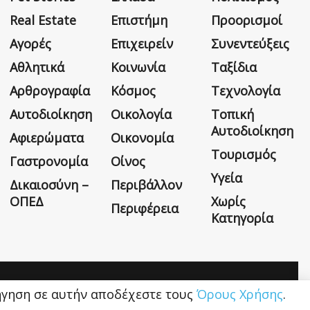
Real Estate
Επιστήμη
Προορισμοί
Αγορές
Επιχειρείν
Συνεντεύξεις
Αθλητικά
Κοινωνία
Ταξίδια
Αρθρογραφία
Κόσμος
Τεχνολογία
Αυτοδιοίκηση
Οικολογία
Τοπική
Αυτοδιοίκηση
Αφιερώματα
Οικονομία
Τουρισμός
Γαστρονομία
Οίνος
Υγεία
Δικαιοσύνη –
Περιβάλλον
ΟΠΕΔ
Χωρίς
Περιφέρεια
Κατηγορία
Η εταιρεία
Όροι Χρήσης
Επικοινωνία
ιήγηση σε αυτήν αποδέχεστε τους
Όρους Χρήσης
.