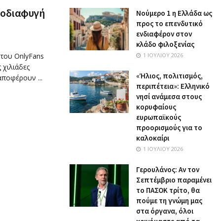
ροδιαφυγή
Nούμερο 1 η Ελλάδα ως
προς το επενδυτικό
ενδιαφέρον στον
κλάδο φιλοξενίας
 του OnlyFans
1 ΙΟΥΛΊΟΥ 2026
 χιλιάδες
«Ήλιος, πολιτισμός,
ποφέρουν ...
περιπέτεια»: Ελληνικό
νησί ανάμεσα στους
κορυφαίους
ευρωπαϊκούς
προορισμούς για το
καλοκαίρι
1 ΙΟΥΛΊΟΥ 2026
Γερουλάνος: Αν τον
Σεπτέμβριο παραμένει
το ΠΑΣΟΚ τρίτο, θα
πούμε τη γνώμη μας
στα όργανα, όλοι