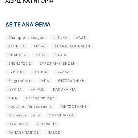
ΧΩΡΊΣ ΚΑΤΗΓΟΡΊΑ
ΔΕΙΤΕ ΑΝΑ ΘΕΜΑ
Champions League
e-ΕΦΚΑ
ΑΑΔΕ
ΑΚΙΝΗΤΑ
Αθήνα
ΔΗΜΟΣ ΑΘΗΝΑΙΩΝ
ΔΗΜΟΣΙΟ
ΔΥΠΑ
ΕΝΦΙΑ
ΕΠΕΝΔΥΣΕΙΣ
ΕΥΡΩΠΑΪΚΗ ΕΝΩΣΗ
ΕΥΡΩΠΗ
ΕΦΟΡΙΑ
Ελλάδα
Επιχειρήσεις
ΗΠΑ
ΘΕΣΣΑΛΟΝΙΚΗ
ΙΣΡΑΗΛ
ΚΑΙΡΟΣ
ΚΑΚΟΚΑΙΡΙΑ
ΚΙΝΑ
Καιρός σήμερα
Κυριάκος Μητσοτάκης
ΜΗΤΣΟΤΑΚΗΣ
Ντόναλντ Τραμπ
ΟΛΥΜΠΙΑΚΟΣ
ΟΥΚΡΑΝΊΑ
Οικονομία
ΠΑΝΑΘΗΝΑΙΚΟΣ
ΠΑΣΟΚ