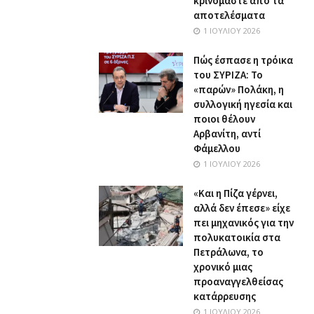
κρινόμαστε από τα
αποτελέσματα
1 ΙΟΥΛΊΟΥ 2026
Πώς έσπασε η τρόικα
του ΣΥΡΙΖΑ: Το
«παρών» Πολάκη, η
συλλογική ηγεσία και
ποιοι θέλουν
Αρβανίτη, αντί
Φάμελλου
1 ΙΟΥΛΊΟΥ 2026
«Και η Πίζα γέρνει,
αλλά δεν έπεσε» είχε
πει μηχανικός για την
πολυκατοικία στα
Πετράλωνα, το
χρονικό μιας
προαναγγελθείσας
κατάρρευσης
1 ΙΟΥΛΊΟΥ 2026