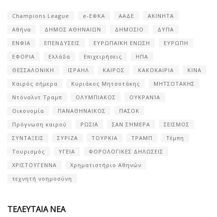
Champions League
e-ΕΦΚΑ
ΑΑΔΕ
ΑΚΙΝΗΤΑ
Αθήνα
ΔΗΜΟΣ ΑΘΗΝΑΙΩΝ
ΔΗΜΟΣΙΟ
ΔΥΠΑ
ΕΝΦΙΑ
ΕΠΕΝΔΥΣΕΙΣ
ΕΥΡΩΠΑΪΚΗ ΕΝΩΣΗ
ΕΥΡΩΠΗ
ΕΦΟΡΙΑ
Ελλάδα
Επιχειρήσεις
ΗΠΑ
ΘΕΣΣΑΛΟΝΙΚΗ
ΙΣΡΑΗΛ
ΚΑΙΡΟΣ
ΚΑΚΟΚΑΙΡΙΑ
ΚΙΝΑ
Καιρός σήμερα
Κυριάκος Μητσοτάκης
ΜΗΤΣΟΤΑΚΗΣ
Ντόναλντ Τραμπ
ΟΛΥΜΠΙΑΚΟΣ
ΟΥΚΡΑΝΊΑ
Οικονομία
ΠΑΝΑΘΗΝΑΙΚΟΣ
ΠΑΣΟΚ
Πρόγνωση καιρού
ΡΩΣΙΑ
ΣΑΝ ΣΉΜΕΡΑ
ΣΕΙΣΜΟΣ
ΣΥΝΤΑΞΕΙΣ
ΣΥΡΙΖΑ
ΤΟΥΡΚΙΑ
ΤΡΑΜΠ
Τέμπη
Τουρισμός
ΥΓΕΙΑ
ΦΟΡΟΛΟΓΙΚΕΣ ΔΗΛΩΣΕΙΣ
ΧΡΙΣΤΟΥΓΕΝΝΑ
Χρηματιστήριο Αθηνών
τεχνητή νοημοσύνη
ΤΕΛΕΥΤΑΙΑ ΝΕΑ