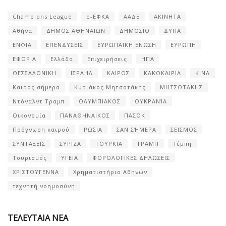
Champions League
e-ΕΦΚΑ
ΑΑΔΕ
ΑΚΙΝΗΤΑ
Αθήνα
ΔΗΜΟΣ ΑΘΗΝΑΙΩΝ
ΔΗΜΟΣΙΟ
ΔΥΠΑ
ΕΝΦΙΑ
ΕΠΕΝΔΥΣΕΙΣ
ΕΥΡΩΠΑΪΚΗ ΕΝΩΣΗ
ΕΥΡΩΠΗ
ΕΦΟΡΙΑ
Ελλάδα
Επιχειρήσεις
ΗΠΑ
ΘΕΣΣΑΛΟΝΙΚΗ
ΙΣΡΑΗΛ
ΚΑΙΡΟΣ
ΚΑΚΟΚΑΙΡΙΑ
ΚΙΝΑ
Καιρός σήμερα
Κυριάκος Μητσοτάκης
ΜΗΤΣΟΤΑΚΗΣ
Ντόναλντ Τραμπ
ΟΛΥΜΠΙΑΚΟΣ
ΟΥΚΡΑΝΊΑ
Οικονομία
ΠΑΝΑΘΗΝΑΙΚΟΣ
ΠΑΣΟΚ
Πρόγνωση καιρού
ΡΩΣΙΑ
ΣΑΝ ΣΉΜΕΡΑ
ΣΕΙΣΜΟΣ
ΣΥΝΤΑΞΕΙΣ
ΣΥΡΙΖΑ
ΤΟΥΡΚΙΑ
ΤΡΑΜΠ
Τέμπη
Τουρισμός
ΥΓΕΙΑ
ΦΟΡΟΛΟΓΙΚΕΣ ΔΗΛΩΣΕΙΣ
ΧΡΙΣΤΟΥΓΕΝΝΑ
Χρηματιστήριο Αθηνών
τεχνητή νοημοσύνη
ΤΕΛΕΥΤΑΙΑ ΝΕΑ