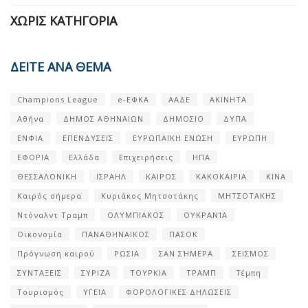
ΧΩΡΊΣ ΚΑΤΗΓΟΡΊΑ
ΔΕΙΤΕ ΑΝΑ ΘΕΜΑ
Champions League
e-ΕΦΚΑ
ΑΑΔΕ
ΑΚΙΝΗΤΑ
Αθήνα
ΔΗΜΟΣ ΑΘΗΝΑΙΩΝ
ΔΗΜΟΣΙΟ
ΔΥΠΑ
ΕΝΦΙΑ
ΕΠΕΝΔΥΣΕΙΣ
ΕΥΡΩΠΑΪΚΗ ΕΝΩΣΗ
ΕΥΡΩΠΗ
ΕΦΟΡΙΑ
Ελλάδα
Επιχειρήσεις
ΗΠΑ
ΘΕΣΣΑΛΟΝΙΚΗ
ΙΣΡΑΗΛ
ΚΑΙΡΟΣ
ΚΑΚΟΚΑΙΡΙΑ
ΚΙΝΑ
Καιρός σήμερα
Κυριάκος Μητσοτάκης
ΜΗΤΣΟΤΑΚΗΣ
Ντόναλντ Τραμπ
ΟΛΥΜΠΙΑΚΟΣ
ΟΥΚΡΑΝΊΑ
Οικονομία
ΠΑΝΑΘΗΝΑΙΚΟΣ
ΠΑΣΟΚ
Πρόγνωση καιρού
ΡΩΣΙΑ
ΣΑΝ ΣΉΜΕΡΑ
ΣΕΙΣΜΟΣ
ΣΥΝΤΑΞΕΙΣ
ΣΥΡΙΖΑ
ΤΟΥΡΚΙΑ
ΤΡΑΜΠ
Τέμπη
Τουρισμός
ΥΓΕΙΑ
ΦΟΡΟΛΟΓΙΚΕΣ ΔΗΛΩΣΕΙΣ