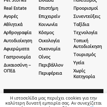
Pet Stories
Ελλάδα
Πολιτισμός
Real Estate
Επιστήμη
Προορισμοί
Αγορές
Επιχειρείν
Συνεντεύξεις
Αθλητικά
Κοινωνία
Ταξίδια
Αρθρογραφία
Κόσμος
Τεχνολογία
Αυτοδιοίκηση
Οικολογία
Τοπική
Αυτοδιοίκηση
Αφιερώματα
Οικονομία
Τουρισμός
Γαστρονομία
Οίνος
Υγεία
Δικαιοσύνη –
Περιβάλλον
ΟΠΕΔ
Χωρίς
Περιφέρεια
Κατηγορία
Η ιστοσελίδα μας περιέχει cookies για την
Η εταιρεία
Όροι Χρήσης
Επικοινωνία
καλύτερη δυνατή εμπειρία σας. Αν συνεχίζεται