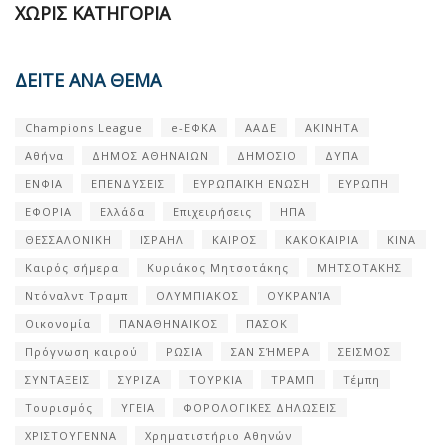
ΧΩΡΊΣ ΚΑΤΗΓΟΡΊΑ
ΔΕΙΤΕ ΑΝΑ ΘΕΜΑ
Champions League
e-ΕΦΚΑ
ΑΑΔΕ
ΑΚΙΝΗΤΑ
Αθήνα
ΔΗΜΟΣ ΑΘΗΝΑΙΩΝ
ΔΗΜΟΣΙΟ
ΔΥΠΑ
ΕΝΦΙΑ
ΕΠΕΝΔΥΣΕΙΣ
ΕΥΡΩΠΑΪΚΗ ΕΝΩΣΗ
ΕΥΡΩΠΗ
ΕΦΟΡΙΑ
Ελλάδα
Επιχειρήσεις
ΗΠΑ
ΘΕΣΣΑΛΟΝΙΚΗ
ΙΣΡΑΗΛ
ΚΑΙΡΟΣ
ΚΑΚΟΚΑΙΡΙΑ
ΚΙΝΑ
Καιρός σήμερα
Κυριάκος Μητσοτάκης
ΜΗΤΣΟΤΑΚΗΣ
Ντόναλντ Τραμπ
ΟΛΥΜΠΙΑΚΟΣ
ΟΥΚΡΑΝΊΑ
Οικονομία
ΠΑΝΑΘΗΝΑΙΚΟΣ
ΠΑΣΟΚ
Πρόγνωση καιρού
ΡΩΣΙΑ
ΣΑΝ ΣΉΜΕΡΑ
ΣΕΙΣΜΟΣ
ΣΥΝΤΑΞΕΙΣ
ΣΥΡΙΖΑ
ΤΟΥΡΚΙΑ
ΤΡΑΜΠ
Τέμπη
Τουρισμός
ΥΓΕΙΑ
ΦΟΡΟΛΟΓΙΚΕΣ ΔΗΛΩΣΕΙΣ
ΧΡΙΣΤΟΥΓΕΝΝΑ
Χρηματιστήριο Αθηνών