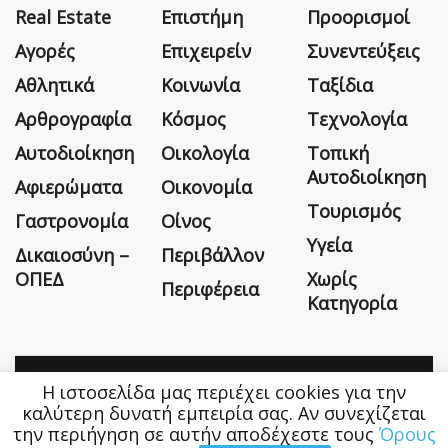
Real Estate
Επιστήμη
Προορισμοί
Αγορές
Επιχειρείν
Συνεντεύξεις
Αθλητικά
Κοινωνία
Ταξίδια
Αρθρογραφία
Κόσμος
Τεχνολογία
Αυτοδιοίκηση
Οικολογία
Τοπική
Αυτοδιοίκηση
Αφιερώματα
Οικονομία
Τουρισμός
Γαστρονομία
Οίνος
Υγεία
Δικαιοσύνη –
Περιβάλλον
ΟΠΕΔ
Χωρίς
Περιφέρεια
Κατηγορία
Η ιστοσελίδα μας περιέχει cookies για την
Η εταιρεία
Όροι Χρήσης
Επικοινωνία
καλύτερη δυνατή εμπειρία σας. Αν συνεχίζεται
την περιήγηση σε αυτήν αποδέχεστε τους
Όρους
Money&Life
©