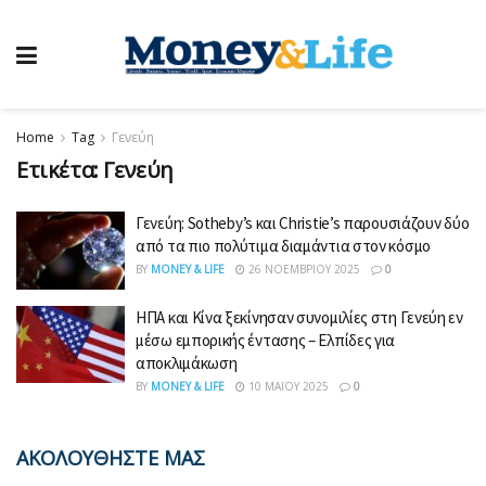
Home
Tag
Γενεύη
Ετικέτα:
Γενεύη
Γενεύη: Sotheby’s και Christie’s παρουσιάζουν δύο
από τα πιο πολύτιμα διαμάντια στον κόσμο
BY
MONEY & LIFE
26 ΝΟΕΜΒΡΊΟΥ 2025
0
ΗΠΑ και Κίνα ξεκίνησαν συνομιλίες στη Γενεύη εν
μέσω εμπορικής έντασης – Ελπίδες για
αποκλιμάκωση
BY
MONEY & LIFE
10 ΜΑΪ́ΟΥ 2025
0
ΑΚΟΛΟΥΘΗΣΤΕ ΜΑΣ