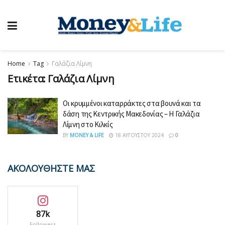
Home
Tag
Γαλάζια Λίμνη
Ετικέτα:
Γαλάζια Λίμνη
Οι κρυμμένοι καταρράκτες στα βουνά και τα
δάση της Κεντρικής Μακεδονίας – Η Γαλάζια
Λίμνη στο Κιλκίς
BY
MONEY & LIFE
18 ΑΥΓΟΎΣΤΟΥ 2024
0
ΑΚΟΛΟΥΘΗΣΤΕ ΜΑΣ
87k
Followers