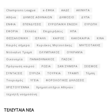
Champions League
e-ΕΦΚΑ
ΑΑΔΕ
ΑΚΙΝΗΤΑ
Αθήνα
ΔΗΜΟΣ ΑΘΗΝΑΙΩΝ
ΔΗΜΟΣΙΟ
ΔΥΠΑ
ΕΝΦΙΑ
ΕΠΕΝΔΥΣΕΙΣ
ΕΥΡΩΠΑΪΚΗ ΕΝΩΣΗ
ΕΥΡΩΠΗ
ΕΦΟΡΙΑ
Ελλάδα
Επιχειρήσεις
ΗΠΑ
ΘΕΣΣΑΛΟΝΙΚΗ
ΙΣΡΑΗΛ
ΚΑΙΡΟΣ
ΚΑΚΟΚΑΙΡΙΑ
ΚΙΝΑ
Καιρός σήμερα
Κυριάκος Μητσοτάκης
ΜΗΤΣΟΤΑΚΗΣ
Ντόναλντ Τραμπ
ΟΛΥΜΠΙΑΚΟΣ
ΟΥΚΡΑΝΊΑ
Οικονομία
ΠΑΝΑΘΗΝΑΙΚΟΣ
ΠΑΣΟΚ
Πρόγνωση καιρού
ΡΩΣΙΑ
ΣΑΝ ΣΉΜΕΡΑ
ΣΕΙΣΜΟΣ
ΣΥΝΤΑΞΕΙΣ
ΣΥΡΙΖΑ
ΤΟΥΡΚΙΑ
ΤΡΑΜΠ
Τέμπη
Τουρισμός
ΥΓΕΙΑ
ΦΟΡΟΛΟΓΙΚΕΣ ΔΗΛΩΣΕΙΣ
ΧΡΙΣΤΟΥΓΕΝΝΑ
Χρηματιστήριο Αθηνών
τεχνητή νοημοσύνη
ΤΕΛΕΥΤΑΙΑ ΝΕΑ