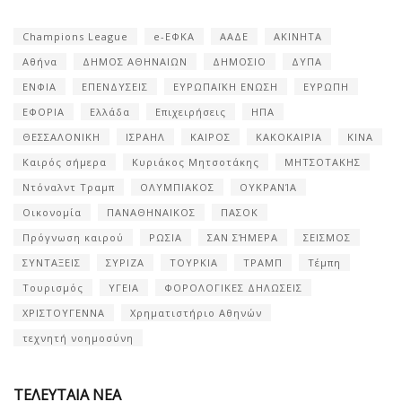
Champions League
e-ΕΦΚΑ
ΑΑΔΕ
ΑΚΙΝΗΤΑ
Αθήνα
ΔΗΜΟΣ ΑΘΗΝΑΙΩΝ
ΔΗΜΟΣΙΟ
ΔΥΠΑ
ΕΝΦΙΑ
ΕΠΕΝΔΥΣΕΙΣ
ΕΥΡΩΠΑΪΚΗ ΕΝΩΣΗ
ΕΥΡΩΠΗ
ΕΦΟΡΙΑ
Ελλάδα
Επιχειρήσεις
ΗΠΑ
ΘΕΣΣΑΛΟΝΙΚΗ
ΙΣΡΑΗΛ
ΚΑΙΡΟΣ
ΚΑΚΟΚΑΙΡΙΑ
ΚΙΝΑ
Καιρός σήμερα
Κυριάκος Μητσοτάκης
ΜΗΤΣΟΤΑΚΗΣ
Ντόναλντ Τραμπ
ΟΛΥΜΠΙΑΚΟΣ
ΟΥΚΡΑΝΊΑ
Οικονομία
ΠΑΝΑΘΗΝΑΙΚΟΣ
ΠΑΣΟΚ
Πρόγνωση καιρού
ΡΩΣΙΑ
ΣΑΝ ΣΉΜΕΡΑ
ΣΕΙΣΜΟΣ
ΣΥΝΤΑΞΕΙΣ
ΣΥΡΙΖΑ
ΤΟΥΡΚΙΑ
ΤΡΑΜΠ
Τέμπη
Τουρισμός
ΥΓΕΙΑ
ΦΟΡΟΛΟΓΙΚΕΣ ΔΗΛΩΣΕΙΣ
ΧΡΙΣΤΟΥΓΕΝΝΑ
Χρηματιστήριο Αθηνών
τεχνητή νοημοσύνη
ΤΕΛΕΥΤΑΙΑ ΝΕΑ