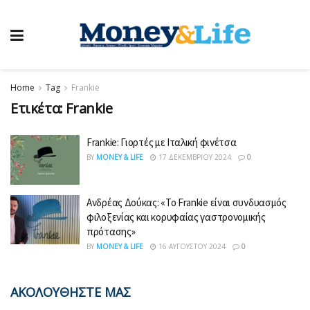
Home
Tag
Frankie
Ετικέτα:
Frankie
Frankie: Γιορτές με Ιταλική φινέτσα
BY
MONEY & LIFE
17 ΔΕΚΕΜΒΡΊΟΥ 2024
0
Ανδρέας Δούκας: «Το Frankie είναι συνδυασμός
φιλοξενίας και κορυφαίας γαστρονομικής
πρότασης»
BY
MONEY & LIFE
16 ΑΥΓΟΎΣΤΟΥ 2024
0
ΑΚΟΛΟΥΘΗΣΤΕ ΜΑΣ