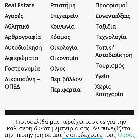
Real Estate
Επιστήμη
Προορισμοί
Αγορές
Επιχειρείν
Συνεντεύξεις
Αθλητικά
Κοινωνία
Ταξίδια
Αρθρογραφία
Κόσμος
Τεχνολογία
Αυτοδιοίκηση
Οικολογία
Τοπική
Αυτοδιοίκηση
Αφιερώματα
Οικονομία
Τουρισμός
Γαστρονομία
Οίνος
Υγεία
Δικαιοσύνη –
Περιβάλλον
ΟΠΕΔ
Χωρίς
Περιφέρεια
Κατηγορία
Η ιστοσελίδα μας περιέχει cookies για την
Η εταιρεία
Όροι Χρήσης
Επικοινωνία
καλύτερη δυνατή εμπειρία σας. Αν συνεχίζεται
την περιήγηση σε αυτήν αποδέχεστε τους
Όρους
Money&Life
©