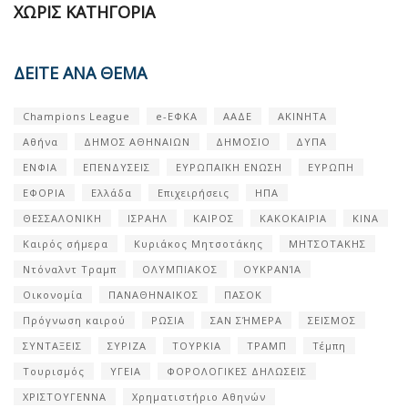
ΧΩΡΊΣ ΚΑΤΗΓΟΡΊΑ
ΔΕΙΤΕ ΑΝΑ ΘΕΜΑ
Champions League
e-ΕΦΚΑ
ΑΑΔΕ
ΑΚΙΝΗΤΑ
Αθήνα
ΔΗΜΟΣ ΑΘΗΝΑΙΩΝ
ΔΗΜΟΣΙΟ
ΔΥΠΑ
ΕΝΦΙΑ
ΕΠΕΝΔΥΣΕΙΣ
ΕΥΡΩΠΑΪΚΗ ΕΝΩΣΗ
ΕΥΡΩΠΗ
ΕΦΟΡΙΑ
Ελλάδα
Επιχειρήσεις
ΗΠΑ
ΘΕΣΣΑΛΟΝΙΚΗ
ΙΣΡΑΗΛ
ΚΑΙΡΟΣ
ΚΑΚΟΚΑΙΡΙΑ
ΚΙΝΑ
Καιρός σήμερα
Κυριάκος Μητσοτάκης
ΜΗΤΣΟΤΑΚΗΣ
Ντόναλντ Τραμπ
ΟΛΥΜΠΙΑΚΟΣ
ΟΥΚΡΑΝΊΑ
Οικονομία
ΠΑΝΑΘΗΝΑΙΚΟΣ
ΠΑΣΟΚ
Πρόγνωση καιρού
ΡΩΣΙΑ
ΣΑΝ ΣΉΜΕΡΑ
ΣΕΙΣΜΟΣ
ΣΥΝΤΑΞΕΙΣ
ΣΥΡΙΖΑ
ΤΟΥΡΚΙΑ
ΤΡΑΜΠ
Τέμπη
Τουρισμός
ΥΓΕΙΑ
ΦΟΡΟΛΟΓΙΚΕΣ ΔΗΛΩΣΕΙΣ
ΧΡΙΣΤΟΥΓΕΝΝΑ
Χρηματιστήριο Αθηνών