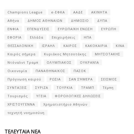
Champions League
e-ΕΦΚΑ
ΑΑΔΕ
ΑΚΙΝΗΤΑ
Αθήνα
ΔΗΜΟΣ ΑΘΗΝΑΙΩΝ
ΔΗΜΟΣΙΟ
ΔΥΠΑ
ΕΝΦΙΑ
ΕΠΕΝΔΥΣΕΙΣ
ΕΥΡΩΠΑΪΚΗ ΕΝΩΣΗ
ΕΥΡΩΠΗ
ΕΦΟΡΙΑ
Ελλάδα
Επιχειρήσεις
ΗΠΑ
ΘΕΣΣΑΛΟΝΙΚΗ
ΙΣΡΑΗΛ
ΚΑΙΡΟΣ
ΚΑΚΟΚΑΙΡΙΑ
ΚΙΝΑ
Καιρός σήμερα
Κυριάκος Μητσοτάκης
ΜΗΤΣΟΤΑΚΗΣ
Ντόναλντ Τραμπ
ΟΛΥΜΠΙΑΚΟΣ
ΟΥΚΡΑΝΊΑ
Οικονομία
ΠΑΝΑΘΗΝΑΙΚΟΣ
ΠΑΣΟΚ
Πρόγνωση καιρού
ΡΩΣΙΑ
ΣΑΝ ΣΉΜΕΡΑ
ΣΕΙΣΜΟΣ
ΣΥΝΤΑΞΕΙΣ
ΣΥΡΙΖΑ
ΤΟΥΡΚΙΑ
ΤΡΑΜΠ
Τέμπη
Τουρισμός
ΥΓΕΙΑ
ΦΟΡΟΛΟΓΙΚΕΣ ΔΗΛΩΣΕΙΣ
ΧΡΙΣΤΟΥΓΕΝΝΑ
Χρηματιστήριο Αθηνών
τεχνητή νοημοσύνη
ΤΕΛΕΥΤΑΙΑ ΝΕΑ