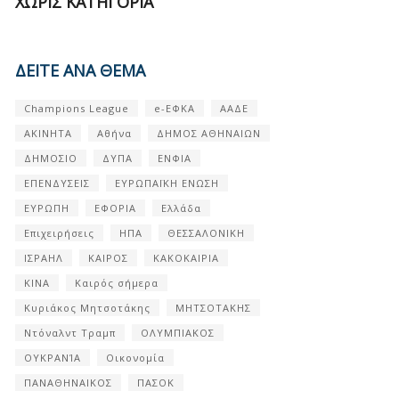
ΧΩΡΊΣ ΚΑΤΗΓΟΡΊΑ
ΔΕΙΤΕ ΑΝΑ ΘΕΜΑ
Champions League
e-ΕΦΚΑ
ΑΑΔΕ
ΑΚΙΝΗΤΑ
Αθήνα
ΔΗΜΟΣ ΑΘΗΝΑΙΩΝ
ΔΗΜΟΣΙΟ
ΔΥΠΑ
ΕΝΦΙΑ
ΕΠΕΝΔΥΣΕΙΣ
ΕΥΡΩΠΑΪΚΗ ΕΝΩΣΗ
ΕΥΡΩΠΗ
ΕΦΟΡΙΑ
Ελλάδα
Επιχειρήσεις
ΗΠΑ
ΘΕΣΣΑΛΟΝΙΚΗ
ΙΣΡΑΗΛ
ΚΑΙΡΟΣ
ΚΑΚΟΚΑΙΡΙΑ
ΚΙΝΑ
Καιρός σήμερα
Κυριάκος Μητσοτάκης
ΜΗΤΣΟΤΑΚΗΣ
Ντόναλντ Τραμπ
ΟΛΥΜΠΙΑΚΟΣ
ΟΥΚΡΑΝΊΑ
Οικονομία
ΠΑΝΑΘΗΝΑΙΚΟΣ
ΠΑΣΟΚ