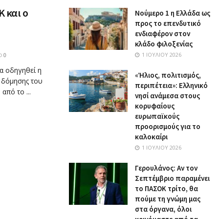
Κ και ο
Nούμερο 1 η Ελλάδα ως
προς το επενδυτικό
ενδιαφέρον στον
κλάδο φιλοξενίας
1 ΙΟΥΛΊΟΥ 2026
0
να οδηγηθεί η
«Ήλιος, πολιτισμός,
 δόμησης του
περιπέτεια»: Ελληνικό
πό το ...
νησί ανάμεσα στους
κορυφαίους
ευρωπαϊκούς
προορισμούς για το
καλοκαίρι
1 ΙΟΥΛΊΟΥ 2026
Γερουλάνος: Αν τον
Σεπτέμβριο παραμένει
το ΠΑΣΟΚ τρίτο, θα
πούμε τη γνώμη μας
στα όργανα, όλοι