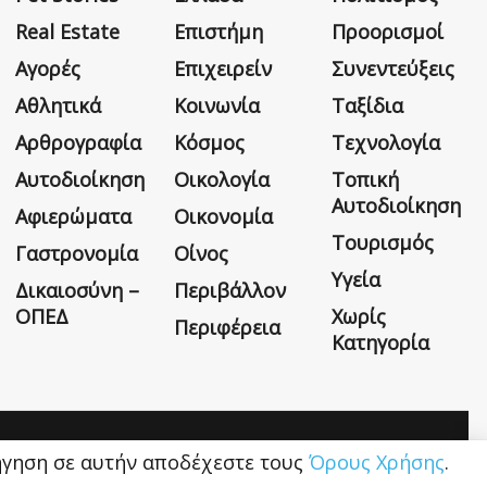
Real Estate
Επιστήμη
Προορισμοί
Αγορές
Επιχειρείν
Συνεντεύξεις
Αθλητικά
Κοινωνία
Ταξίδια
Αρθρογραφία
Κόσμος
Τεχνολογία
Αυτοδιοίκηση
Οικολογία
Τοπική
Αυτοδιοίκηση
Αφιερώματα
Οικονομία
Τουρισμός
Γαστρονομία
Οίνος
Υγεία
Δικαιοσύνη –
Περιβάλλον
ΟΠΕΔ
Χωρίς
Περιφέρεια
Κατηγορία
Η εταιρεία
Όροι Χρήσης
Επικοινωνία
ιήγηση σε αυτήν αποδέχεστε τους
Όρους Χρήσης
.