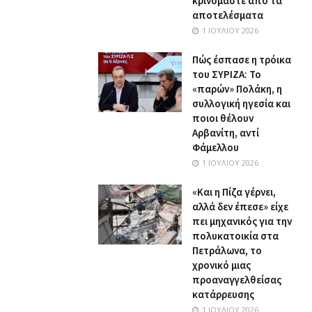
κρινόμαστε από τα
αποτελέσματα
1 ΙΟΥΛΊΟΥ 2026
Πώς έσπασε η τρόικα
του ΣΥΡΙΖΑ: Το
«παρών» Πολάκη, η
συλλογική ηγεσία και
ποιοι θέλουν
Αρβανίτη, αντί
Φάμελλου
1 ΙΟΥΛΊΟΥ 2026
«Και η Πίζα γέρνει,
αλλά δεν έπεσε» είχε
πει μηχανικός για την
πολυκατοικία στα
Πετράλωνα, το
χρονικό μιας
προαναγγελθείσας
κατάρρευσης
1 ΙΟΥΛΊΟΥ 2026