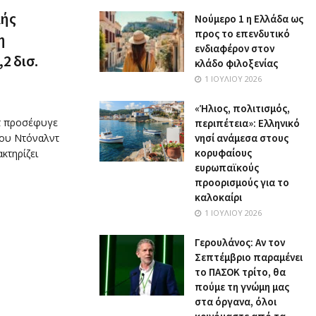
κής
Nούμερο 1 η Ελλάδα ως
προς το επενδυτικό
η
ενδιαφέρον στον
2 δισ.
κλάδο φιλοξενίας
1 ΙΟΥΛΊΟΥ 2026
«Ήλιος, πολιτισμός,
τ προσέφυγε
περιπέτεια»: Ελληνικό
του Ντόναλντ
νησί ανάμεσα στους
κορυφαίους
κτηρίζει
ευρωπαϊκούς
προορισμούς για το
καλοκαίρι
1 ΙΟΥΛΊΟΥ 2026
Γερουλάνος: Αν τον
Σεπτέμβριο παραμένει
το ΠΑΣΟΚ τρίτο, θα
πούμε τη γνώμη μας
στα όργανα, όλοι