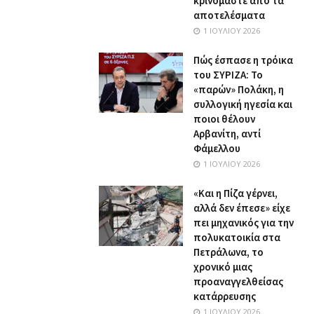
κρινόμαστε από τα
αποτελέσματα
1 ΙΟΥΛΊΟΥ 2026
Πώς έσπασε η τρόικα
του ΣΥΡΙΖΑ: Το
«παρών» Πολάκη, η
συλλογική ηγεσία και
ποιοι θέλουν
Αρβανίτη, αντί
Φάμελλου
1 ΙΟΥΛΊΟΥ 2026
«Και η Πίζα γέρνει,
αλλά δεν έπεσε» είχε
πει μηχανικός για την
πολυκατοικία στα
Πετράλωνα, το
χρονικό μιας
προαναγγελθείσας
κατάρρευσης
1 ΙΟΥΛΊΟΥ 2026