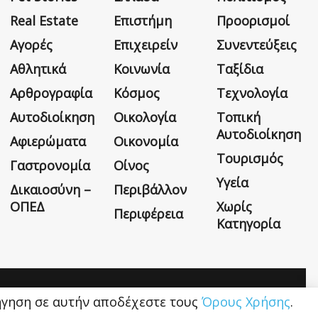
Real Estate
Επιστήμη
Προορισμοί
Αγορές
Επιχειρείν
Συνεντεύξεις
Αθλητικά
Κοινωνία
Ταξίδια
Αρθρογραφία
Κόσμος
Τεχνολογία
Αυτοδιοίκηση
Οικολογία
Τοπική
Αυτοδιοίκηση
Αφιερώματα
Οικονομία
Τουρισμός
Γαστρονομία
Οίνος
Υγεία
Δικαιοσύνη –
Περιβάλλον
ΟΠΕΔ
Χωρίς
Περιφέρεια
Κατηγορία
Η εταιρεία
Όροι Χρήσης
Επικοινωνία
ιήγηση σε αυτήν αποδέχεστε τους
Όρους Χρήσης
.