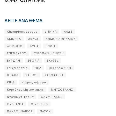
ΧΩΡΊΣ ΚΑΤΗΓΟΡΊΑ
ΔΕΙΤΕ ΑΝΑ ΘΕΜΑ
Champions League
e-ΕΦΚΑ
ΑΑΔΕ
ΑΚΙΝΗΤΑ
Αθήνα
ΔΗΜΟΣ ΑΘΗΝΑΙΩΝ
ΔΗΜΟΣΙΟ
ΔΥΠΑ
ΕΝΦΙΑ
ΕΠΕΝΔΥΣΕΙΣ
ΕΥΡΩΠΑΪΚΗ ΕΝΩΣΗ
ΕΥΡΩΠΗ
ΕΦΟΡΙΑ
Ελλάδα
Επιχειρήσεις
ΗΠΑ
ΘΕΣΣΑΛΟΝΙΚΗ
ΙΣΡΑΗΛ
ΚΑΙΡΟΣ
ΚΑΚΟΚΑΙΡΙΑ
ΚΙΝΑ
Καιρός σήμερα
Κυριάκος Μητσοτάκης
ΜΗΤΣΟΤΑΚΗΣ
Ντόναλντ Τραμπ
ΟΛΥΜΠΙΑΚΟΣ
ΟΥΚΡΑΝΊΑ
Οικονομία
ΠΑΝΑΘΗΝΑΙΚΟΣ
ΠΑΣΟΚ