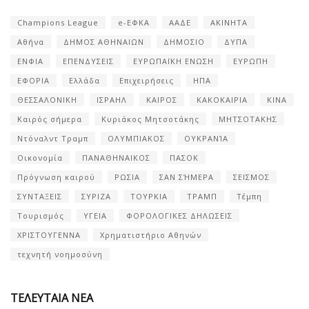
Champions League
e-ΕΦΚΑ
ΑΑΔΕ
ΑΚΙΝΗΤΑ
Αθήνα
ΔΗΜΟΣ ΑΘΗΝΑΙΩΝ
ΔΗΜΟΣΙΟ
ΔΥΠΑ
ΕΝΦΙΑ
ΕΠΕΝΔΥΣΕΙΣ
ΕΥΡΩΠΑΪΚΗ ΕΝΩΣΗ
ΕΥΡΩΠΗ
ΕΦΟΡΙΑ
Ελλάδα
Επιχειρήσεις
ΗΠΑ
ΘΕΣΣΑΛΟΝΙΚΗ
ΙΣΡΑΗΛ
ΚΑΙΡΟΣ
ΚΑΚΟΚΑΙΡΙΑ
ΚΙΝΑ
Καιρός σήμερα
Κυριάκος Μητσοτάκης
ΜΗΤΣΟΤΑΚΗΣ
Ντόναλντ Τραμπ
ΟΛΥΜΠΙΑΚΟΣ
ΟΥΚΡΑΝΊΑ
Οικονομία
ΠΑΝΑΘΗΝΑΙΚΟΣ
ΠΑΣΟΚ
Πρόγνωση καιρού
ΡΩΣΙΑ
ΣΑΝ ΣΉΜΕΡΑ
ΣΕΙΣΜΟΣ
ΣΥΝΤΑΞΕΙΣ
ΣΥΡΙΖΑ
ΤΟΥΡΚΙΑ
ΤΡΑΜΠ
Τέμπη
Τουρισμός
ΥΓΕΙΑ
ΦΟΡΟΛΟΓΙΚΕΣ ΔΗΛΩΣΕΙΣ
ΧΡΙΣΤΟΥΓΕΝΝΑ
Χρηματιστήριο Αθηνών
τεχνητή νοημοσύνη
ΤΕΛΕΥΤΑΙΑ ΝΕΑ