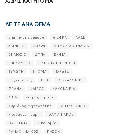
ΧΩΡΊΣ ΚΑΤΗΓΟΡΊΑ
ΔΕΙΤΕ ΑΝΑ ΘΕΜΑ
Champions League
e-ΕΦΚΑ
ΑΑΔΕ
ΑΚΙΝΗΤΑ
Αθήνα
ΔΗΜΟΣ ΑΘΗΝΑΙΩΝ
ΔΗΜΟΣΙΟ
ΔΥΠΑ
ΕΝΦΙΑ
ΕΠΕΝΔΥΣΕΙΣ
ΕΥΡΩΠΑΪΚΗ ΕΝΩΣΗ
ΕΥΡΩΠΗ
ΕΦΟΡΙΑ
Ελλάδα
Επιχειρήσεις
ΗΠΑ
ΘΕΣΣΑΛΟΝΙΚΗ
ΙΣΡΑΗΛ
ΚΑΙΡΟΣ
ΚΑΚΟΚΑΙΡΙΑ
ΚΙΝΑ
Καιρός σήμερα
Κυριάκος Μητσοτάκης
ΜΗΤΣΟΤΑΚΗΣ
Ντόναλντ Τραμπ
ΟΛΥΜΠΙΑΚΟΣ
ΟΥΚΡΑΝΊΑ
Οικονομία
ΠΑΝΑΘΗΝΑΙΚΟΣ
ΠΑΣΟΚ