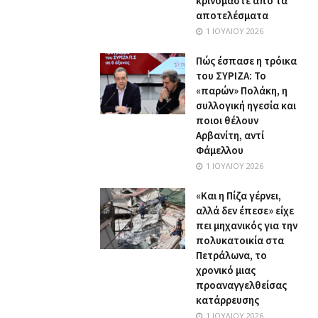
κρινόμαστε από τα
αποτελέσματα
1 ΙΟΥΛΊΟΥ 2026
Πώς έσπασε η τρόικα
του ΣΥΡΙΖΑ: Το
«παρών» Πολάκη, η
συλλογική ηγεσία και
ποιοι θέλουν
Αρβανίτη, αντί
Φάμελλου
1 ΙΟΥΛΊΟΥ 2026
«Και η Πίζα γέρνει,
αλλά δεν έπεσε» είχε
πει μηχανικός για την
πολυκατοικία στα
Πετράλωνα, το
χρονικό μιας
προαναγγελθείσας
κατάρρευσης
1 ΙΟΥΛΊΟΥ 2026