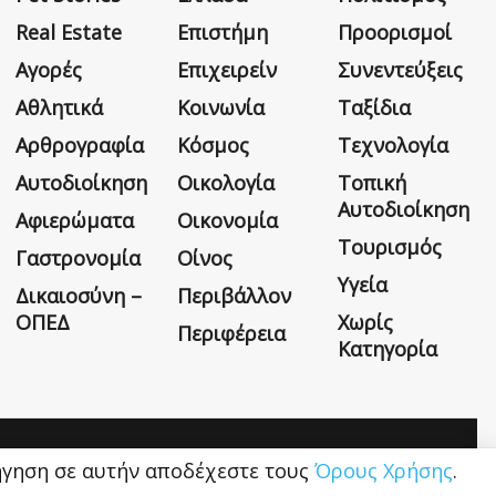
Real Estate
Επιστήμη
Προορισμοί
Αγορές
Επιχειρείν
Συνεντεύξεις
Αθλητικά
Κοινωνία
Ταξίδια
Αρθρογραφία
Κόσμος
Τεχνολογία
Αυτοδιοίκηση
Οικολογία
Τοπική
Αυτοδιοίκηση
Αφιερώματα
Οικονομία
Τουρισμός
Γαστρονομία
Οίνος
Υγεία
Δικαιοσύνη –
Περιβάλλον
ΟΠΕΔ
Χωρίς
Περιφέρεια
Κατηγορία
Η εταιρεία
Όροι Χρήσης
Επικοινωνία
ιήγηση σε αυτήν αποδέχεστε τους
Όρους Χρήσης
.