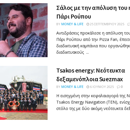
Σάλος με την απόλυση του
Πάρι Ρούπου
BY
MONEY & LIFE
25 ΣΕΠΤΕΜΒΡΊΟΥ 2025
Αντιδράσεις προκάλεσε η απόλυση το
Πάρι Ρούπου από την Pizza Fan, έπειτ
διαδικτυακή καμπάνια που οργανώθηκ
διαδικτυακούς ...
Tsakos energy: Νεότευκτα
δεξαμενόπλοια Suezmax
BY
MONEY & LIFE
6 ΙΟΥΝΊΟΥ 2025
0
Η εισηγμένη στην κεφαλαιαγορά της Ν
Tsakos Energy Navigation (TEN), ενίσ
στόλο της με δύο ακόμη νεότευκτα δεξ