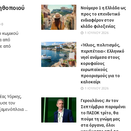
 ηθοποιού
Nούμερο 1 η Ελλάδα ως
προς το επενδυτικό
ενδιαφέρον στον
0
κλάδο φιλοξενίας
υ κωμικού
1 ΙΟΥΛΊΟΥ 2026
α από
«Ήλιος, πολιτισμός,
ε από
περιπέτεια»: Ελληνικό
νησί ανάμεσα στους
κορυφαίους
ευρωπαϊκούς
προορισμούς για το
καλοκαίρι
1 ΙΟΥΛΊΟΥ 2026
έας Υόρκης,
Γερουλάνος: Αν τον
χυσε τον
Σεπτέμβριο παραμένει
αμενόπλοια ...
το ΠΑΣΟΚ τρίτο, θα
πούμε τη γνώμη μας
στα όργανα, όλοι