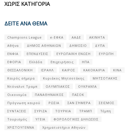
ΧΩΡΊΣ ΚΑΤΗΓΟΡΊΑ
ΔΕΙΤΕ ΑΝΑ ΘΕΜΑ
Champions League
e-ΕΦΚΑ
ΑΑΔΕ
ΑΚΙΝΗΤΑ
Αθήνα
ΔΗΜΟΣ ΑΘΗΝΑΙΩΝ
ΔΗΜΟΣΙΟ
ΔΥΠΑ
ΕΝΦΙΑ
ΕΠΕΝΔΥΣΕΙΣ
ΕΥΡΩΠΑΪΚΗ ΕΝΩΣΗ
ΕΥΡΩΠΗ
ΕΦΟΡΙΑ
Ελλάδα
Επιχειρήσεις
ΗΠΑ
ΘΕΣΣΑΛΟΝΙΚΗ
ΙΣΡΑΗΛ
ΚΑΙΡΟΣ
ΚΑΚΟΚΑΙΡΙΑ
ΚΙΝΑ
Καιρός σήμερα
Κυριάκος Μητσοτάκης
ΜΗΤΣΟΤΑΚΗΣ
Ντόναλντ Τραμπ
ΟΛΥΜΠΙΑΚΟΣ
ΟΥΚΡΑΝΊΑ
Οικονομία
ΠΑΝΑΘΗΝΑΙΚΟΣ
ΠΑΣΟΚ
Πρόγνωση καιρού
ΡΩΣΙΑ
ΣΑΝ ΣΉΜΕΡΑ
ΣΕΙΣΜΟΣ
ΣΥΝΤΑΞΕΙΣ
ΣΥΡΙΖΑ
ΤΟΥΡΚΙΑ
ΤΡΑΜΠ
Τέμπη
Τουρισμός
ΥΓΕΙΑ
ΦΟΡΟΛΟΓΙΚΕΣ ΔΗΛΩΣΕΙΣ
ΧΡΙΣΤΟΥΓΕΝΝΑ
Χρηματιστήριο Αθηνών