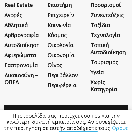
Real Estate
Επιστήμη
Προορισμοί
Αγορές
Επιχειρείν
Συνεντεύξεις
Αθλητικά
Κοινωνία
Ταξίδια
Αρθρογραφία
Κόσμος
Τεχνολογία
Αυτοδιοίκηση
Οικολογία
Τοπική
Αυτοδιοίκηση
Αφιερώματα
Οικονομία
Τουρισμός
Γαστρονομία
Οίνος
Υγεία
Δικαιοσύνη –
Περιβάλλον
ΟΠΕΔ
Χωρίς
Περιφέρεια
Κατηγορία
Η ιστοσελίδα μας περιέχει cookies για την
Η εταιρεία
Όροι Χρήσης
Επικοινωνία
καλύτερη δυνατή εμπειρία σας. Αν συνεχίζεται
την περιήγηση σε αυτήν αποδέχεστε τους
Όρους
Money&Life
©