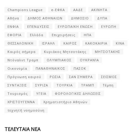
Champions League
e-ΕΦΚΑ
ΑΑΔΕ
ΑΚΙΝΗΤΑ
Αθήνα
ΔΗΜΟΣ ΑΘΗΝΑΙΩΝ
ΔΗΜΟΣΙΟ
ΔΥΠΑ
ΕΝΦΙΑ
ΕΠΕΝΔΥΣΕΙΣ
ΕΥΡΩΠΑΪΚΗ ΕΝΩΣΗ
ΕΥΡΩΠΗ
ΕΦΟΡΙΑ
Ελλάδα
Επιχειρήσεις
ΗΠΑ
ΘΕΣΣΑΛΟΝΙΚΗ
ΙΣΡΑΗΛ
ΚΑΙΡΟΣ
ΚΑΚΟΚΑΙΡΙΑ
ΚΙΝΑ
Καιρός σήμερα
Κυριάκος Μητσοτάκης
ΜΗΤΣΟΤΑΚΗΣ
Ντόναλντ Τραμπ
ΟΛΥΜΠΙΑΚΟΣ
ΟΥΚΡΑΝΊΑ
Οικονομία
ΠΑΝΑΘΗΝΑΙΚΟΣ
ΠΑΣΟΚ
Πρόγνωση καιρού
ΡΩΣΙΑ
ΣΑΝ ΣΉΜΕΡΑ
ΣΕΙΣΜΟΣ
ΣΥΝΤΑΞΕΙΣ
ΣΥΡΙΖΑ
ΤΟΥΡΚΙΑ
ΤΡΑΜΠ
Τέμπη
Τουρισμός
ΥΓΕΙΑ
ΦΟΡΟΛΟΓΙΚΕΣ ΔΗΛΩΣΕΙΣ
ΧΡΙΣΤΟΥΓΕΝΝΑ
Χρηματιστήριο Αθηνών
τεχνητή νοημοσύνη
ΤΕΛΕΥΤΑΙΑ ΝΕΑ