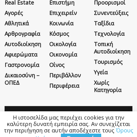
Real Estate
Επιστήμη
Προορισμοί
Αγορές
Επιχειρείν
Συνεντεύξεις
Αθλητικά
Κοινωνία
Ταξίδια
Αρθρογραφία
Κόσμος
Τεχνολογία
Αυτοδιοίκηση
Οικολογία
Τοπική
Αυτοδιοίκηση
Αφιερώματα
Οικονομία
Τουρισμός
Γαστρονομία
Οίνος
Υγεία
Δικαιοσύνη –
Περιβάλλον
ΟΠΕΔ
Χωρίς
Περιφέρεια
Κατηγορία
Η ιστοσελίδα μας περιέχει cookies για την
Η εταιρεία
Όροι Χρήσης
Επικοινωνία
καλύτερη δυνατή εμπειρία σας. Αν συνεχίζεται
την περιήγηση σε αυτήν αποδέχεστε τους
Όρους
Money&Life
©