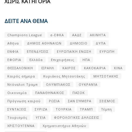
ΧΩΡΊΣ ΚΑΤΗΓΟΡΊΑ
ΔΕΙΤΕ ΑΝΑ ΘΕΜΑ
Champions League
e-ΕΦΚΑ
ΑΑΔΕ
ΑΚΙΝΗΤΑ
Αθήνα
ΔΗΜΟΣ ΑΘΗΝΑΙΩΝ
ΔΗΜΟΣΙΟ
ΔΥΠΑ
ΕΝΦΙΑ
ΕΠΕΝΔΥΣΕΙΣ
ΕΥΡΩΠΑΪΚΗ ΕΝΩΣΗ
ΕΥΡΩΠΗ
ΕΦΟΡΙΑ
Ελλάδα
Επιχειρήσεις
ΗΠΑ
ΘΕΣΣΑΛΟΝΙΚΗ
ΙΣΡΑΗΛ
ΚΑΙΡΟΣ
ΚΑΚΟΚΑΙΡΙΑ
ΚΙΝΑ
Καιρός σήμερα
Κυριάκος Μητσοτάκης
ΜΗΤΣΟΤΑΚΗΣ
Ντόναλντ Τραμπ
ΟΛΥΜΠΙΑΚΟΣ
ΟΥΚΡΑΝΊΑ
Οικονομία
ΠΑΝΑΘΗΝΑΙΚΟΣ
ΠΑΣΟΚ
Πρόγνωση καιρού
ΡΩΣΙΑ
ΣΑΝ ΣΉΜΕΡΑ
ΣΕΙΣΜΟΣ
ΣΥΝΤΑΞΕΙΣ
ΣΥΡΙΖΑ
ΤΟΥΡΚΙΑ
ΤΡΑΜΠ
Τέμπη
Τουρισμός
ΥΓΕΙΑ
ΦΟΡΟΛΟΓΙΚΕΣ ΔΗΛΩΣΕΙΣ
ΧΡΙΣΤΟΥΓΕΝΝΑ
Χρηματιστήριο Αθηνών