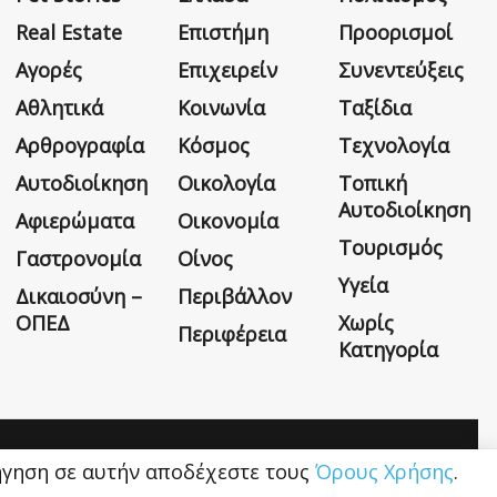
Real Estate
Επιστήμη
Προορισμοί
Αγορές
Επιχειρείν
Συνεντεύξεις
Αθλητικά
Κοινωνία
Ταξίδια
Αρθρογραφία
Κόσμος
Τεχνολογία
Αυτοδιοίκηση
Οικολογία
Τοπική
Αυτοδιοίκηση
Αφιερώματα
Οικονομία
Τουρισμός
Γαστρονομία
Οίνος
Υγεία
Δικαιοσύνη –
Περιβάλλον
ΟΠΕΔ
Χωρίς
Περιφέρεια
Κατηγορία
Η εταιρεία
Όροι Χρήσης
Επικοινωνία
ιήγηση σε αυτήν αποδέχεστε τους
Όρους Χρήσης
.