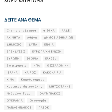
ΧΩΡΊΣ ΚΑΤΗΓΟΡΊΑ
ΔΕΙΤΕ ΑΝΑ ΘΕΜΑ
Champions League
e-ΕΦΚΑ
ΑΑΔΕ
ΑΚΙΝΗΤΑ
Αθήνα
ΔΗΜΟΣ ΑΘΗΝΑΙΩΝ
ΔΗΜΟΣΙΟ
ΔΥΠΑ
ΕΝΦΙΑ
ΕΠΕΝΔΥΣΕΙΣ
ΕΥΡΩΠΑΪΚΗ ΕΝΩΣΗ
ΕΥΡΩΠΗ
ΕΦΟΡΙΑ
Ελλάδα
Επιχειρήσεις
ΗΠΑ
ΘΕΣΣΑΛΟΝΙΚΗ
ΙΣΡΑΗΛ
ΚΑΙΡΟΣ
ΚΑΚΟΚΑΙΡΙΑ
ΚΙΝΑ
Καιρός σήμερα
Κυριάκος Μητσοτάκης
ΜΗΤΣΟΤΑΚΗΣ
Ντόναλντ Τραμπ
ΟΛΥΜΠΙΑΚΟΣ
ΟΥΚΡΑΝΊΑ
Οικονομία
ΠΑΝΑΘΗΝΑΙΚΟΣ
ΠΑΣΟΚ