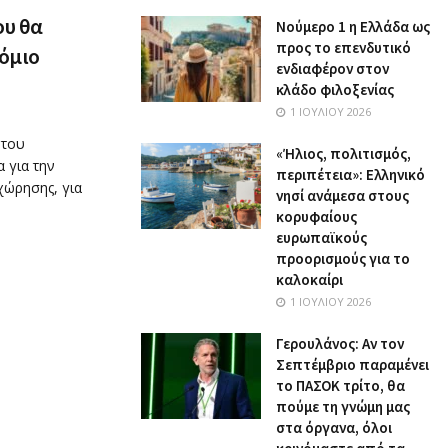
ου θα
Nούμερο 1 η Ελλάδα ως
προς το επενδυτικό
ρόμιο
ενδιαφέρον στον
κλάδο φιλοξενίας
1 ΙΟΥΛΊΟΥ 2026
 του
«Ήλιος, πολιτισμός,
α για την
περιπέτεια»: Ελληνικό
χώρησης, για
νησί ανάμεσα στους
κορυφαίους
ευρωπαϊκούς
προορισμούς για το
καλοκαίρι
1 ΙΟΥΛΊΟΥ 2026
Γερουλάνος: Αν τον
Σεπτέμβριο παραμένει
το ΠΑΣΟΚ τρίτο, θα
πούμε τη γνώμη μας
στα όργανα, όλοι