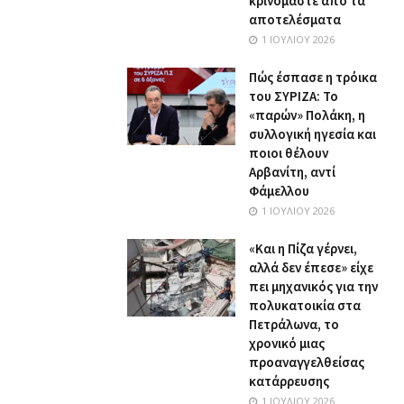
κρινόμαστε από τα
αποτελέσματα
1 ΙΟΥΛΊΟΥ 2026
Πώς έσπασε η τρόικα
του ΣΥΡΙΖΑ: Το
«παρών» Πολάκη, η
συλλογική ηγεσία και
ποιοι θέλουν
Αρβανίτη, αντί
Φάμελλου
1 ΙΟΥΛΊΟΥ 2026
«Και η Πίζα γέρνει,
αλλά δεν έπεσε» είχε
πει μηχανικός για την
πολυκατοικία στα
Πετράλωνα, το
χρονικό μιας
προαναγγελθείσας
κατάρρευσης
1 ΙΟΥΛΊΟΥ 2026