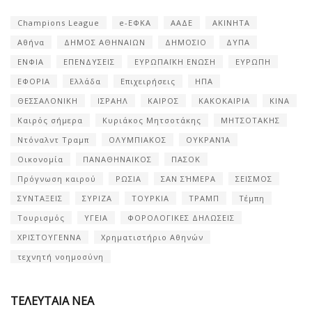
Champions League
e-ΕΦΚΑ
ΑΑΔΕ
ΑΚΙΝΗΤΑ
Αθήνα
ΔΗΜΟΣ ΑΘΗΝΑΙΩΝ
ΔΗΜΟΣΙΟ
ΔΥΠΑ
ΕΝΦΙΑ
ΕΠΕΝΔΥΣΕΙΣ
ΕΥΡΩΠΑΪΚΗ ΕΝΩΣΗ
ΕΥΡΩΠΗ
ΕΦΟΡΙΑ
Ελλάδα
Επιχειρήσεις
ΗΠΑ
ΘΕΣΣΑΛΟΝΙΚΗ
ΙΣΡΑΗΛ
ΚΑΙΡΟΣ
ΚΑΚΟΚΑΙΡΙΑ
ΚΙΝΑ
Καιρός σήμερα
Κυριάκος Μητσοτάκης
ΜΗΤΣΟΤΑΚΗΣ
Ντόναλντ Τραμπ
ΟΛΥΜΠΙΑΚΟΣ
ΟΥΚΡΑΝΊΑ
Οικονομία
ΠΑΝΑΘΗΝΑΙΚΟΣ
ΠΑΣΟΚ
Πρόγνωση καιρού
ΡΩΣΙΑ
ΣΑΝ ΣΉΜΕΡΑ
ΣΕΙΣΜΟΣ
ΣΥΝΤΑΞΕΙΣ
ΣΥΡΙΖΑ
ΤΟΥΡΚΙΑ
ΤΡΑΜΠ
Τέμπη
Τουρισμός
ΥΓΕΙΑ
ΦΟΡΟΛΟΓΙΚΕΣ ΔΗΛΩΣΕΙΣ
ΧΡΙΣΤΟΥΓΕΝΝΑ
Χρηματιστήριο Αθηνών
τεχνητή νοημοσύνη
ΤΕΛΕΥΤΑΙΑ ΝΕΑ